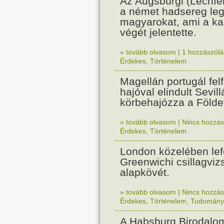
Az Augsburgi (Lechfe
a német hadsereg leg
magyarokat, ami a k
végét jelentette.
» tovább olvasom
|
1 hozzászólás
Érdekes
,
Történelem
Magellán portugál fel
hajóval elindult Sevil
körbehajózza a Földe
» tovább olvasom
|
Nincs hozzász
Érdekes
,
Történelem
London közelében lef
Greenwichi csillagviz
alapkövét.
» tovább olvasom
|
Nincs hozzász
Érdekes
,
Történelem
,
Tudomány
A Habsburg Birodalo