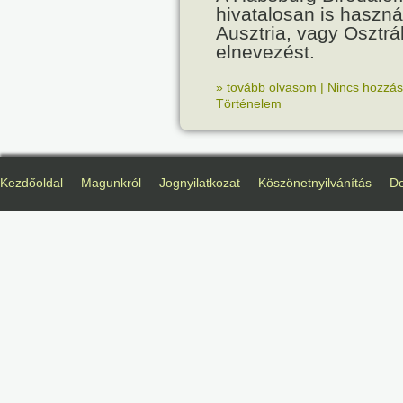
hivatalosan is haszná
Ausztria, vagy Osztr
elnevezést.
» tovább olvasom
|
Nincs hozzász
Történelem
Kezdőoldal
Magunkról
Jognyilatkozat
Köszönetnyilvánítás
D