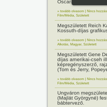
Oscar-díjas olasz fil
» tovább olvasom
|
Nincs hozzász
Film/Média
,
Született
Megszületett Reich Ká
Kossuth-díjas grafik
» tovább olvasom
|
Nincs hozzász
Alkotás
,
Magyar
,
Született
Megszületett Gene De
díjas amerikai-cseh ill
képregényszerző, raj
(Tom és Jerry, Popeye
» tovább olvasom
|
Nincs hozzász
Film/Média
,
Született
Ungváron megszületet
(Majlát Györgyné) fest
bábtervező.