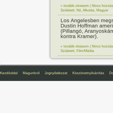
» tovább olvasom
|
Nincs hozzász
Született
,
Nő
,
Alkotás
,
Magyar
Los Angelesben megs
Dustin Hoffman ameri
(Pillangó, Aranyoská
kontra Kramer).
» tovább olvasom
|
Nincs hozzász
Született
,
Film/Média
Kezdőoldal
Magunkról
Jognyilatkozat
Köszönetnyilvánítás
D