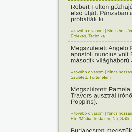
Robert Fulton gőzhaj
első útját. Párizsban
próbálták ki.
» tovább olvasom
|
Nincs hozzász
Érdekes
,
Technika
Megszületett Angelo R
apostoli nuncius volt
második világháború a
» tovább olvasom
|
Nincs hozzász
Született
,
Történelem
Megszületett Pamela
Travers ausztrál írón
Poppins).
» tovább olvasom
|
Nincs hozzász
Film/Média
,
Irodalom
,
Nő
,
Szület
Budapesten megszület