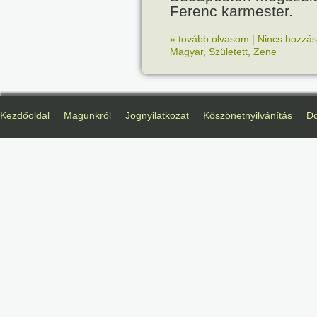
Ferenc karmester.
» tovább olvasom
|
Nincs hozzász
Magyar
,
Született
,
Zene
Kezdőoldal
Magunkról
Jognyilatkozat
Köszönetnyilvánítás
D