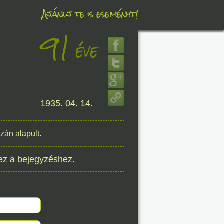
Ajánlj te is eseményt!
91
éve
éve
8. 06.
1935. 04. 14.
éve
zán alapult.
8. 06.
ez a bejegyzéshez.
éve
8. 06.