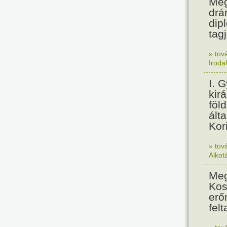
Meg
drá
dip
tagj
» tov
Iroda
I. 
kir
föl
álta
Kor
» tov
Alkot
Meg
Kos
erő
felt