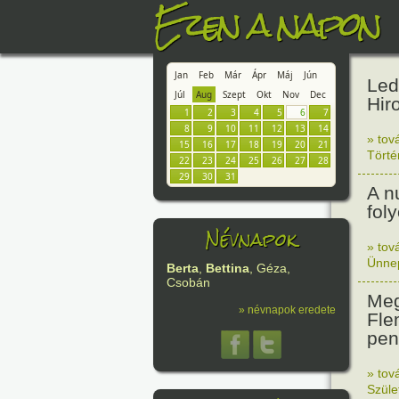
Ezen a napon
Jan
Feb
Már
Ápr
Máj
Jún
Led
Júl
Aug
Szept
Okt
Nov
Dec
Hir
1
2
3
4
5
6
7
8
9
10
11
12
13
14
» tov
15
16
17
18
19
20
21
Tört
22
23
24
25
26
27
28
29
30
31
A n
fol
Névnapok
» tov
Ünne
Berta
,
Bettina
, Géza,
Csobán
Meg
» névnapok eredete
Fle
peni
» tov
Szüle