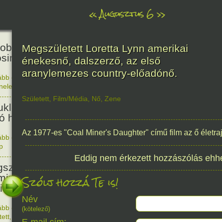
«
Augusztus 6
»
81
obták az első atombombát
Megszületett Loretta Lynn amerikai
osimára.
énekesnő, dalszerző, az első
aranylemezes country-előadónő.
ább olvasom
|
Nincs hozzászólás, szólj hozzá!
énelem
1945. 0
48
Született
,
Film/Média
,
Nő
,
Zene
ukleáris fegyverek betiltásáért
yó harc világnapja
Az 1977-es "Coal Miner's Daughter" című film az ő életraj
ább olvasom
|
Nincs hozzászólás, szólj hozzá!
p
1978. 0
145
Eddig nem érkezett hozzászólás ehh
született Sir Alexander
ming, Nobel-díjas angol orvos, a
Szólj hozzá Te is!
cillin felfedezője.
Név
ább olvasom
|
1 hozzászólás, szólj Te is hozzá!
(kötelező)
1881. 0
tett
,
Alkotás