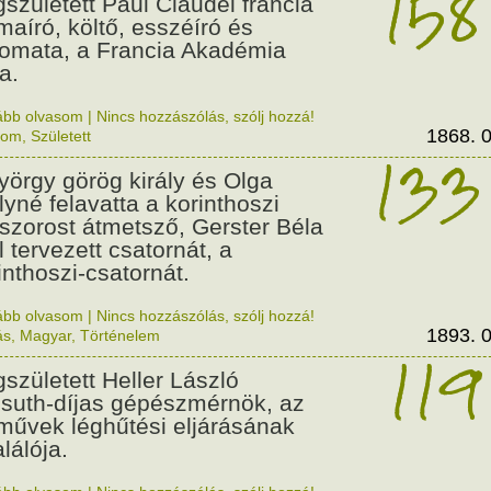
158
született Paul Claudel francia
maíró, költő, esszéíró és
lomata, a Francia Akadémia
a.
ább olvasom
|
Nincs hozzászólás, szólj hozzá!
1868. 0
lom
,
Született
133
György görög király és Olga
ályné felavatta a korinthoszi
dszorost átmetsző, Gerster Béla
l tervezett csatornát, a
inthoszi-csatornát.
ább olvasom
|
Nincs hozzászólás, szólj hozzá!
1893. 0
ás
,
Magyar
,
Történelem
119
született Heller László
suth-díjas gépészmérnök, az
művek léghűtési eljárásának
alálója.