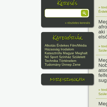
Keresés
» tov
Érde
Meg
» részletes keresés
afr
aki
Kategóriák
els
Alkotás
Érdekes
Film/Média
» tov
Házasság
Irodalom
Szüle
Katasztrófa
Magyar
Meghalt
Nő
Sport
Színház
Született
Meg
Technika
Történelem
Nob
Tudomány
Ünnep
Zene
ato
felf
mireiszunk.hu
sug
» tov
Szüle
Meg