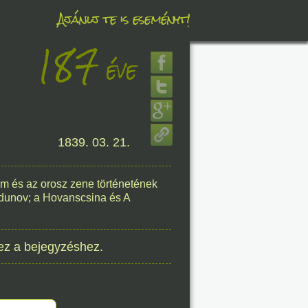
Ajánlj te is eseményt!
187
éve
éve
1839. 03. 21.
8. 08.
éve
m és az orosz zene történetének
dunov; a Hovanscsina és A
ez a bejegyzéshez.
8. 08.
éve