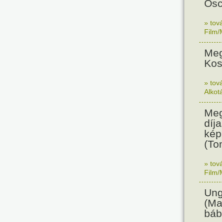
Osc
» tov
Film/
Meg
Kos
» tov
Alkot
Meg
díja
kép
(To
» tov
Film/
Ung
(Ma
báb