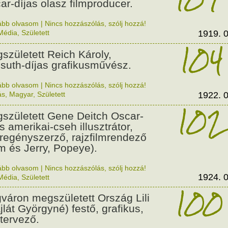
ar-díjas olasz filmproducer.
ább olvasom
|
Nincs hozzászólás, szólj hozzá!
Média
,
Született
1919. 0
104
született Reich Károly,
suth-díjas grafikusművész.
ább olvasom
|
Nincs hozzászólás, szólj hozzá!
ás
,
Magyar
,
Született
1922. 0
102
született Gene Deitch Oscar-
s amerikai-cseh illusztrátor,
regényszerző, rajzfilmrendező
m és Jerry, Popeye).
ább olvasom
|
Nincs hozzászólás, szólj hozzá!
1924. 0
Média
,
Született
100
váron megszületett Ország Lili
jlát Györgyné) festő, grafikus,
tervező.