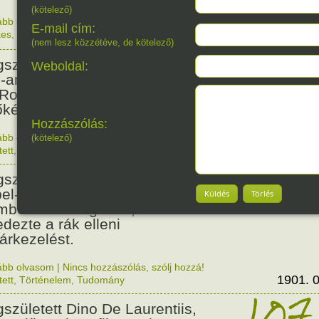
(kötelező)
ább olvasom
|
Nincs hozzászólás, szólj hozzá!
E-mail cím:
kes
,
Magyar
1840. 0
160
(nem lesz közzétéve, de kötelező)
született Matthew A. Henson
Weboldal:
o-amerikai származású segítő,
 Robert Peary felfedezővel
őként járt az Északi-sarkon.
Hozzászólás:
ább olvasom
|
Nincs hozzászólás, szólj hozzá!
(kötelező)
1866. 0
tett
,
Érdekes
125
született Ernest Lawrence,
el-díjas amerikai fizikus, aki az
Küldés
Törlés
mbombán dolgozott, és
edezte a rák elleni
árkezelést.
ább olvasom
|
Nincs hozzászólás, szólj hozzá!
1901. 0
tett
,
Történelem
,
Tudomány
107
született Dino De Laurentiis,