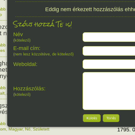
Eddig nem érkezett hozzászólás ehh
ább olvasom
|
Nincs hozzászólás, szólj hozzá!
350. 0
p
853
Szólj hozzá Te is!
ezdődött a pisai torony építése,
t nem terveztek ferdére. :)
Név
(kötelező)
ább olvasom
|
Nincs hozzászólás, szólj hozzá!
E-mail cím:
kes
1173. 0
510
(nem lesz közzétéve, de kötelező)
halt Hieronymus Bosch
Weboldal:
etalföldi festőművész (A
nyörök kertje triptichon).
ább olvasom
|
Nincs hozzászólás, szólj hozzá!
Hozzászólás:
1516. 0
alt
,
Alkotás
(kötelező)
231
született Dukai Takács Judit,
észnevén Malvina költőnő.
Küldés
Törlés
ább olvasom
|
Nincs hozzászólás, szólj hozzá!
lom
,
Magyar
,
Nő
,
Született
1795. 0