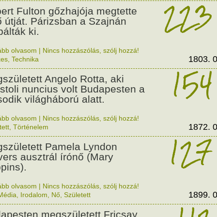
223
ert Fulton gőzhajója megtette
ő útját. Párizsban a Szajnán
álták ki.
ább olvasom
|
Nincs hozzászólás, szólj hozzá!
1803. 0
kes
,
Technika
154
született Angelo Rotta, aki
stoli nuncius volt Budapesten a
odik világháború alatt.
ább olvasom
|
Nincs hozzászólás, szólj hozzá!
1872. 0
tett
,
Történelem
127
született Pamela Lyndon
vers ausztrál írónő (Mary
pins).
ább olvasom
|
Nincs hozzászólás, szólj hozzá!
1899. 0
Média
,
Irodalom
,
Nő
,
Született
apesten megszületett Fricsay