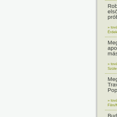
Rob
els
prób
» tov
Érde
Meg
apo
más
» tov
Szüle
Meg
Tra
Pop
» tov
Film/
Bud