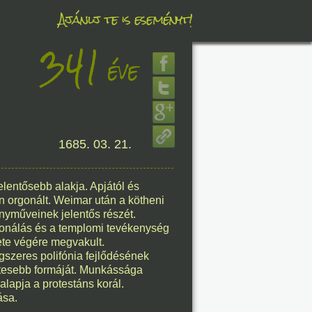
Ajánlj te is eseményt!
341
éve
éve
1685. 03. 21.
8. 09.
éve
elentősebb alakja. Apjától és
n orgonált. Weimar után a kötheni
enyműveinek jelentős részét.
mponálás és a templomi tevékenység
lete végére megvakult.
8. 09.
szeres polifónia fejlődésének
letesebb formáját. Munkássága
éve
alapja a protestáns korál.
ása.