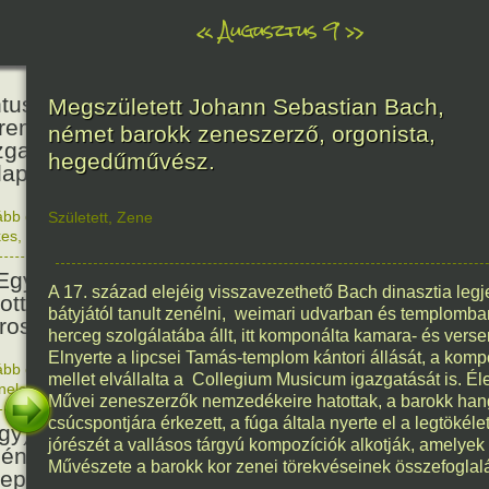
«
Augusztus 9
»
160
tus János természettudós
Megszületett Johann Sebastian Bach,
reműködésével és
német barokk zeneszerző, orgonista,
zgatásával megnyílt a
hegedűművész.
apesti Állat- és Növénykert.
ább olvasom
|
Nincs hozzászólás, szólj hozzá!
Született
,
Zene
1866. 0
kes
,
Magyar
81
Egyesült Államok atombombát
A 17. század elejéig visszavezethető Bach dinasztia legj
ott Nagaszakira, három nappal
bátyjától tanult zenélni, weimari udvarban és templomba
irosimai támadás után.
herceg szolgálatába állt, itt komponálta kamara- és vers
Elnyerte a lipcsei Tamás-templom kántori állását, a ko
ább olvasom
|
Nincs hozzászólás, szólj hozzá!
mellet elvállalta a Collegium Musicum igazgatását is. É
1945. 0
énelem
1676
Művei zeneszerzők nemzedékeire hatottak, a barokk hang
csúcspontjára érkezett, a fúga általa nyerte el a legtöké
gy) Szent Izsák, az önálló
jórészét a vallásos tárgyú kompozíciók alkotják, amelyek 
ény egyház megteremtőjének
Művészete a barokk kor zenei törekvéseinek összefoglal
epe