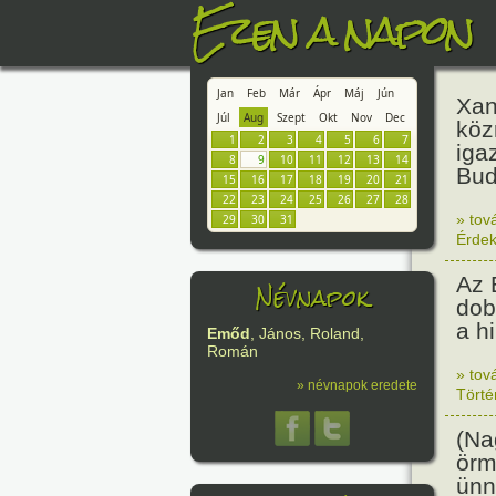
Ezen a napon
Jan
Feb
Már
Ápr
Máj
Jún
Xan
Júl
Aug
Szept
Okt
Nov
Dec
köz
1
2
3
4
5
6
7
iga
8
9
10
11
12
13
14
Bud
15
16
17
18
19
20
21
22
23
24
25
26
27
28
» tov
29
30
31
Érde
Az 
Névnapok
dob
a h
Emőd
, János, Roland,
Román
» tov
» névnapok eredete
Tört
(Na
örm
ünn