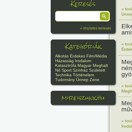
Keresés
» tov
Ünne
Elk
» részletes keresés
ami
Kategóriák
» tov
Érde
Alkotás
Érdekes
Film/Média
Meg
Házasság
Irodalom
Katasztrófa
Magyar
Meghalt
ném
Nő
Sport
Színház
Született
gyö
Technika
Történelem
Tudomány
Ünnep
Zene
» tov
Megh
mireiszunk.hu
Meg
műv
» tov
Iroda