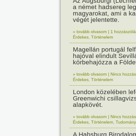
Az Augsburgi (Lechfe
a német hadsereg leg
magyarokat, ami a k
végét jelentette.
» tovább olvasom
|
1 hozzászólás
Érdekes
,
Történelem
Magellán portugál fel
hajóval elindult Sevil
körbehajózza a Földe
» tovább olvasom
|
Nincs hozzász
Érdekes
,
Történelem
London közelében lef
Greenwichi csillagviz
alapkövét.
» tovább olvasom
|
Nincs hozzász
Érdekes
,
Történelem
,
Tudomány
A Habsburg Birodalo