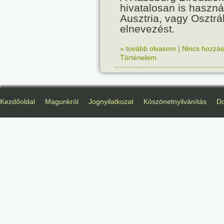
hivatalosan is haszná
Ausztria, vagy Osztr
elnevezést.
» tovább olvasom
|
Nincs hozzász
Történelem
Kezdőoldal
Magunkról
Jognyilatkozat
Köszönetnyilvánítás
D