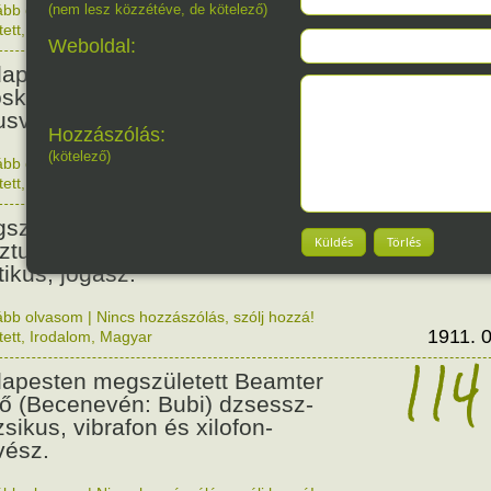
ább olvasom
(nem lesz közzétéve, de kötelező)
|
Nincs hozzászólás, szólj hozzá!
1876. 0
tett
,
Történelem
,
Nő
128
Weboldal:
apesten megszületett Szalmás
oska zenetanárnő, zeneszerző,
usvezető.
Hozzászólás:
(kötelező)
ább olvasom
|
Nincs hozzászólás, szólj hozzá!
1898. 0
tett
,
Nő
,
Zene
,
Magyar
115
született Bibó István,
Küldés
Törlés
ztumusz Széchenyi-díjas író,
tikus, jogász.
ább olvasom
|
Nincs hozzászólás, szólj hozzá!
1911. 0
tett
,
Irodalom
,
Magyar
114
apesten megszületett Beamter
ő (Becenevén: Bubi) dzsessz-
sikus, vibrafon és xilofon-
ész.