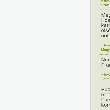
» tov
Szüle
Meg
Kos
kar
els
nót
» tov
Magy
Ném
Fra
» tov
Tört
Puc
meg
Frie
kor