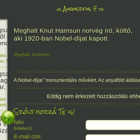
«
Augusztus 7
»
466
született Báthori Erzsébet,
Meghalt Knut Hamsun norvég író, költő,
ről rémséges és kegyetlen
aki 1920-ban Nobel-díjat kapott.
endák éltek.
Meghalt
,
Irodalom
ább olvasom
|
Nincs hozzászólás, szólj hozzá!
1560. 0
ar
,
Nő
,
Történelem
201
született Kondor Gusztáv
llagász, matematikus, egyetemi
A Nobel-díjat "monumentális művéért, Az anyaföld áldása
ár, akadémikus.
Eddig nem érkezett hozzászólás ehh
ább olvasom
|
Nincs hozzászólás, szólj hozzá!
1825. 0
tett
,
Technika
,
Magyar
Szólj hozzá Te is!
150
született Mata Hari, a híres
Név
ő világháborús táncosnő,
(kötelező)
tizán és kém.
E-mail cím: