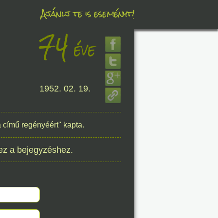
Ajánlj te is eseményt!
74
éve
éve
1952. 02. 19.
8. 07.
éve
 című regényéért" kapta.
ez a bejegyzéshez.
8. 07.
éve