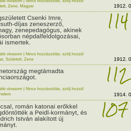
ább olvasom
|
Nincs hozzászólás, szólj hozzá!
1912. 0
tett
,
Zene
,
Magyar
114
született Csenki Imre,
suth-díjas zeneszerző,
nagy, zenepedagógus, akinek
ősorban népdalfeldolgozásai,
ái ismertek.
ább olvasom
|
Nincs hozzászólás, szólj hozzá!
1912. 0
ar
,
Született
,
Zene
112
etország megtámadta
nciaországot.
ább olvasom
|
Nincs hozzászólás, szólj hozzá!
énelem
1914. 0
107
csal, román katonai erőkkel
döntötték a Peidl-kormányt, és
drich István alakított új
mányt.