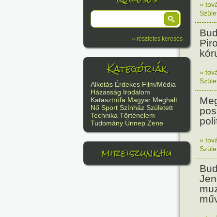
» tov
Szüle
Bud
» részletes keresés
Pir
kór
Kategóriák
» tov
Szüle
Alkotás
Érdekes
Film/Média
Házasság
Irodalom
Meg
Katasztrófa
Magyar
Meghalt
Nő
Sport
Színház
Született
pos
Technika
Történelem
poli
Tudomány
Ünnep
Zene
» tov
mireiszunk.hu
Szüle
Bud
Jen
muz
műv