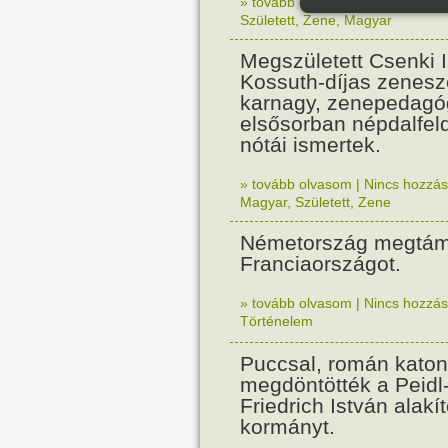
» tovább olvasom
|
Nincs hozzász
Született
,
Zene
,
Magyar
Megszületett Csenki 
Kossuth-díjas zenesz
karnagy, zenepedagó
elsősorban népdalfel
nótái ismertek.
» tovább olvasom
|
Nincs hozzász
Magyar
,
Született
,
Zene
Németország megtám
Franciaországot.
» tovább olvasom
|
Nincs hozzász
Történelem
Puccsal, román katon
megdöntötték a Peidl
Friedrich István alakít
kormányt.