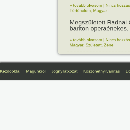
» tovább olvasom
|
Nincs hozzász
Történelem
,
Magyar
Megszületett Radnai
bariton operaénekes.
» tovább olvasom
|
Nincs hozzász
Magyar
,
Született
,
Zene
Kezdőoldal
Magunkról
Jognyilatkozat
Köszönetnyilvánítás
D