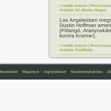
» tovább olvasom
|
Nincs hozzász
Született
,
Nő
,
Alkotás
,
Magyar
Los Angelesben megs
Dustin Hoffman ameri
(Pillangó, Aranyoská
kontra Kramer).
» tovább olvasom
|
Nincs hozzász
Született
,
Film/Média
Kezdőoldal
Magunkról
Jognyilatkozat
Köszönetnyilvánítás
D