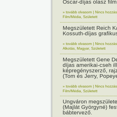
Oscar-díjas olasz fil
» tovább olvasom
|
Nincs hozzász
Film/Média
,
Született
Megszületett Reich Ká
Kossuth-díjas grafik
» tovább olvasom
|
Nincs hozzász
Alkotás
,
Magyar
,
Született
Megszületett Gene De
díjas amerikai-cseh ill
képregényszerző, raj
(Tom és Jerry, Popeye
» tovább olvasom
|
Nincs hozzász
Film/Média
,
Született
Ungváron megszületet
(Majlát Györgyné) fest
bábtervező.