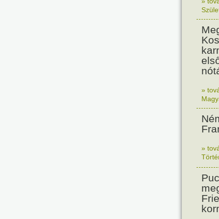
» tov
Szüle
Meg
Kos
kar
els
nót
» tov
Magy
Ném
Fra
» tov
Tört
Puc
meg
Frie
kor