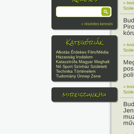
» tov
Szüle
Bud
» részletes keresés
Pir
kór
Kategóriák
» tov
Szüle
Alkotás
Érdekes
Film/Média
Házasság
Irodalom
Meg
Katasztrófa
Magyar
Meghalt
Nő
Sport
Színház
Született
pos
Technika
Történelem
poli
Tudomány
Ünnep
Zene
» tov
mireiszunk.hu
Szüle
Bud
Jen
muz
műv