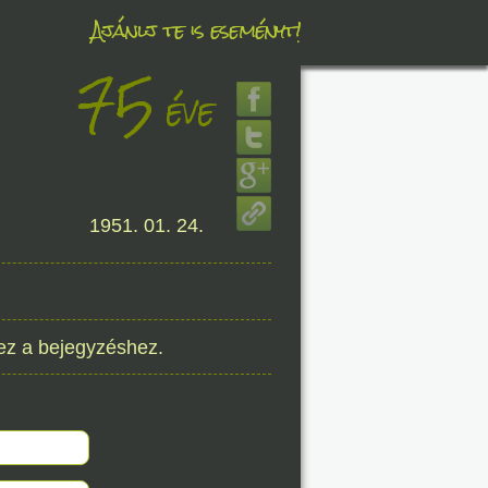
Ajánlj te is eseményt!
75
éve
éve
8. 07.
1951. 01. 24.
éve
ez a bejegyzéshez.
8. 07.
éve