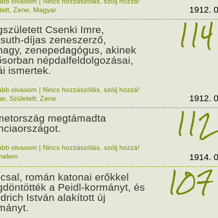
ább olvasom
|
Nincs hozzászólás, szólj hozzá!
1912. 0
tett
,
Zene
,
Magyar
114
született Csenki Imre,
suth-díjas zeneszerző,
nagy, zenepedagógus, akinek
ősorban népdalfeldolgozásai,
ái ismertek.
ább olvasom
|
Nincs hozzászólás, szólj hozzá!
1912. 0
ar
,
Született
,
Zene
112
etország megtámadta
nciaországot.
ább olvasom
|
Nincs hozzászólás, szólj hozzá!
énelem
1914. 0
107
csal, román katonai erőkkel
döntötték a Peidl-kormányt, és
drich István alakított új
mányt.