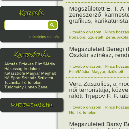
Megszületett E. T. A.
Keresés
zeneszerző, karmeste
grafikus, karikaturista
» tovább olvasom
|
Nincs hozzász
Irodalom
,
Született
,
Zene
,
Alkotá
» részletes keresés
Megszületett Beregi (
Kategóriák
Oszkár színész, rend
Alkotás
Érdekes
Film/Média
» tovább olvasom
|
Nincs hozzász
Házasság
Irodalom
Film/Média
,
Magyar
,
Született
Katasztrófa
Magyar
Meghalt
Nő
Sport
Színház
Született
Technika
Történelem
Vera Zaszulics, a mod
Tudomány
Ünnep
Zene
női terroristája, közve
rálőtt Trjepov F. F. tá
mireiszunk.hu
» tovább olvasom
|
Nincs hozzász
Nő
,
Történelem
Megszületett Barsy B