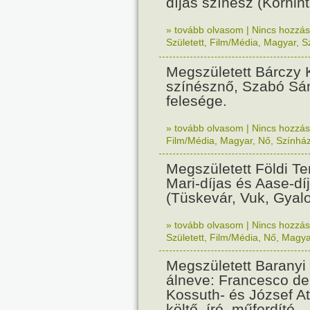
díjas színész (Körhint
» tovább olvasom
|
Nincs hozzász
Született
,
Film/Média
,
Magyar
,
S
Megszületett Bárczy 
színésznő, Szabó Sá
felesége.
» tovább olvasom
|
Nincs hozzász
Film/Média
,
Magyar
,
Nő
,
Színhá
Megszületett Földi Ter
Mari-díjas és Aase-dí
(Tüskevár, Vuk, Gyal
» tovább olvasom
|
Nincs hozzász
Született
,
Film/Média
,
Nő
,
Magya
Megszületett Baranyi 
álneve: Francesco del
Kossuth- és József Att
költő, író, műfordító.