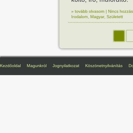
» tovább olvasom
|
Nincs hozzász
Irodalom
,
Magyar
,
Született
Kezdőoldal
Magunkról
Jognyilatkozat
Köszönetnyilvánítás
D