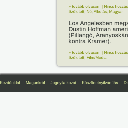
» tovább olvasom
|
Nincs hozzász
Született
,
Nő
,
Alkotás
,
Magyar
Los Angelesben megs
Dustin Hoffman ameri
(Pillangó, Aranyoská
kontra Kramer).
» tovább olvasom
|
Nincs hozzász
Született
,
Film/Média
Kezdőoldal
Magunkról
Jognyilatkozat
Köszönetnyilvánítás
D