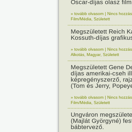
Oscar-díjas olasz fil
» tovább olvasom
|
Nincs hozzász
Film/Média
,
Született
Megszületett Reich Ká
Kossuth-díjas grafik
» tovább olvasom
|
Nincs hozzász
Alkotás
,
Magyar
,
Született
Megszületett Gene De
díjas amerikai-cseh ill
képregényszerző, raj
(Tom és Jerry, Popeye
» tovább olvasom
|
Nincs hozzász
Film/Média
,
Született
Ungváron megszületet
(Majlát Györgyné) fest
bábtervező.