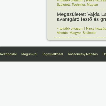
» tovább olvasom
|
Nincs hozzász
Született
,
Technika
,
Magyar
Megszületett Vajda La
avantgárd festő és gr
» tovább olvasom
|
Nincs hozzász
Alkotás
,
Magyar
,
Született
Kezdőoldal
Magunkról
Jognyilatkozat
Köszönetnyilvánítás
D