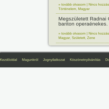
» tovább olvasom
|
Nincs hozzász
Történelem
,
Magyar
Megszületett Radnai
bariton operaénekes.
» tovább olvasom
|
Nincs hozzász
Magyar
,
Született
,
Zene
Kezdőoldal
Magunkról
Jognyilatkozat
Köszönetnyilvánítás
D