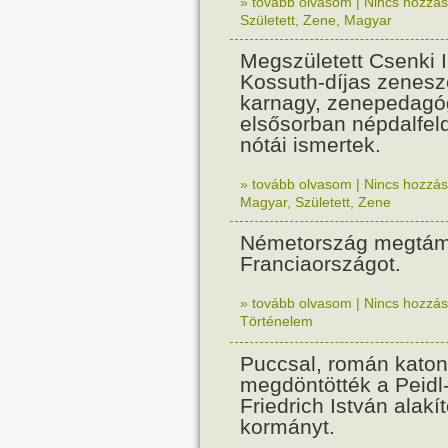
» tovább olvasom
|
Nincs hozzász
Született
,
Zene
,
Magyar
Megszületett Csenki 
Kossuth-díjas zenesz
karnagy, zenepedagó
elsősorban népdalfel
nótái ismertek.
» tovább olvasom
|
Nincs hozzász
Magyar
,
Született
,
Zene
Németország megtám
Franciaországot.
» tovább olvasom
|
Nincs hozzász
Történelem
Puccsal, román katon
megdöntötték a Peidl
Friedrich István alakít
kormányt.