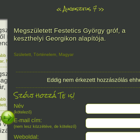
«
Augusztus 7
»
466
született Báthori Erzsébet,
Megszületett Festetics György gróf, a
ről rémséges és kegyetlen
keszthelyi Georgikon alapítója.
endák éltek.
Született
,
Történelem
,
Magyar
ább olvasom
|
Nincs hozzászólás, szólj hozzá!
1560. 0
ar
,
Nő
,
Történelem
201
született Kondor Gusztáv
llagász, matematikus, egyetemi
Eddig nem érkezett hozzászólás ehh
ár, akadémikus.
Szólj hozzá Te is!
ább olvasom
|
Nincs hozzászólás, szólj hozzá!
1825. 0
tett
,
Technika
,
Magyar
Név
150
(kötelező)
született Mata Hari, a híres
E-mail cím:
ő világháborús táncosnő,
(nem lesz közzétéve, de kötelező)
tizán és kém.
Weboldal: