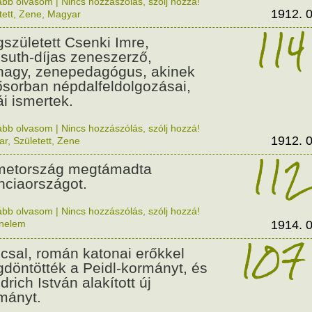
ább olvasom
|
Nincs hozzászólás, szólj hozzá!
1912. 0
tett
,
Zene
,
Magyar
114
született Csenki Imre,
suth-díjas zeneszerző,
nagy, zenepedagógus, akinek
ősorban népdalfeldolgozásai,
ái ismertek.
ább olvasom
|
Nincs hozzászólás, szólj hozzá!
1912. 0
ar
,
Született
,
Zene
112
etország megtámadta
nciaországot.
ább olvasom
|
Nincs hozzászólás, szólj hozzá!
énelem
1914. 0
107
csal, román katonai erőkkel
döntötték a Peidl-kormányt, és
drich István alakított új
mányt.