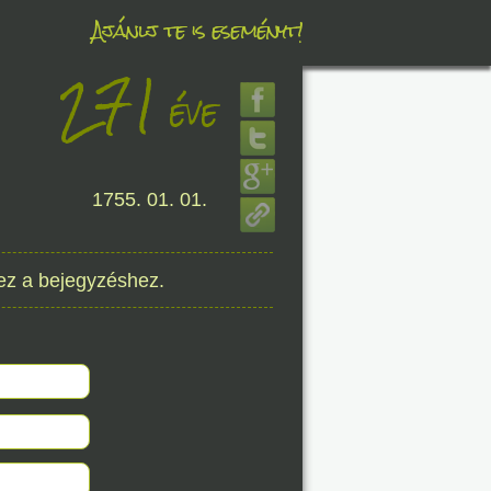
Ajánlj te is eseményt!
271
éve
éve
1755. 01. 01.
8. 07.
éve
ez a bejegyzéshez.
8. 07.
éve