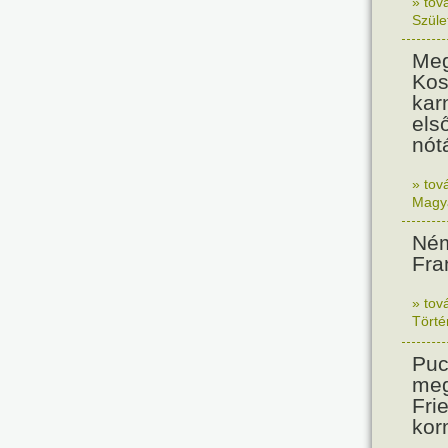
» tov
Szüle
Meg
Kos
kar
els
nót
» tov
Magy
Ném
Fra
» tov
Tört
Puc
meg
Frie
kor