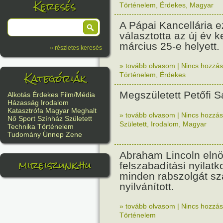
Keresés
Történelem
,
Érdekes
,
Magyar
A Pápai Kancellária e
választotta az új év 
március 25-e helyett.
» részletes keresés
» tovább olvasom
|
Nincs hozzász
Kategóriák
Történelem
,
Érdekes
Megszületett Petőfi S
Alkotás
Érdekes
Film/Média
Házasság
Irodalom
Katasztrófa
Magyar
Meghalt
» tovább olvasom
|
Nincs hozzász
Nő
Sport
Színház
Született
Született
,
Irodalom
,
Magyar
Technika
Történelem
Tudomány
Ünnep
Zene
Abraham Lincoln elnök
mireiszunk.hu
felszabadítási nyilatk
minden rabszolgát s
nyilvánított.
» tovább olvasom
|
Nincs hozzász
Történelem