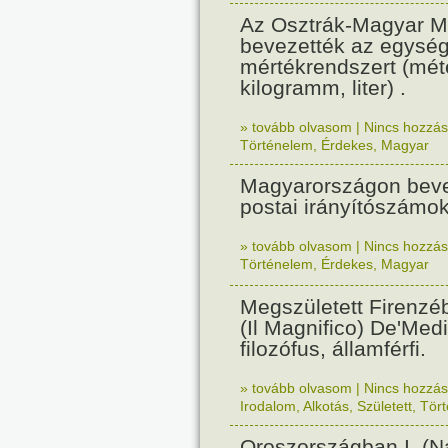
Az Osztrák-Magyar M
bevezették az egysé
mértékrendszert (mét
kilogramm, liter) .
» tovább olvasom
|
Nincs hozzász
Történelem
,
Érdekes
,
Magyar
Magyarországon beve
postai irányítószámok
» tovább olvasom
|
Nincs hozzász
Történelem
,
Érdekes
,
Magyar
Megszületett Firenzé
(Il Magnifico) De'Medi
filozófus, államférfi.
» tovább olvasom
|
Nincs hozzász
Irodalom
,
Alkotás
,
Született
,
Tör
Oroszországban I. (N