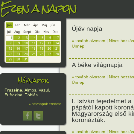
Ezen a napon
Jan
Feb
Már
Ápr
Máj
Jún
Újév napja
Júl
Aug
Szept
Okt
Nov
Dec
1
2
3
4
5
6
7
» tovább olvasom
|
Nincs hozzász
8
9
10
11
12
13
14
Ünnep
15
16
17
18
19
20
21
22
23
24
25
26
27
28
29
30
31
A béke világnapja
Névnapok
» tovább olvasom
|
Nincs hozzász
Ünnep
Fruzsina
, Álmos, Vazul,
Eufrozina, Tóbiás
I. István fejedelmet a 
» névnapok eredete
pápától kapott koroná
Magyarország első ki
koronázták.
» tovább olvasom
|
Nincs hozzász