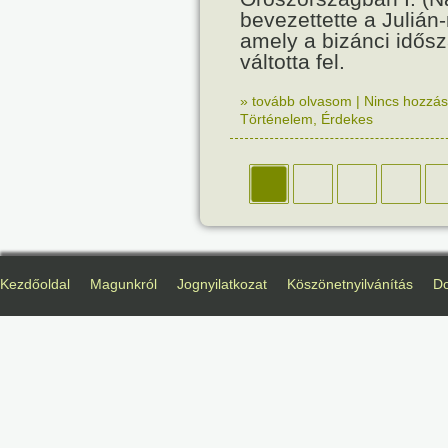
bevezettette a Julián-
amely a bizánci idős
váltotta fel.
» tovább olvasom
|
Nincs hozzász
Történelem
,
Érdekes
Kezdőoldal
Magunkról
Jognyilatkozat
Köszönetnyilvánítás
D