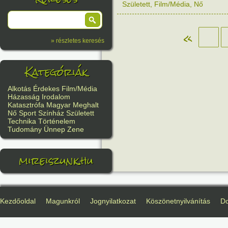
Született
,
Film/Média
,
Nő
«
» részletes keresés
Kategóriák
Alkotás
Érdekes
Film/Média
Házasság
Irodalom
Katasztrófa
Magyar
Meghalt
Nő
Sport
Színház
Született
Technika
Történelem
Tudomány
Ünnep
Zene
mireiszunk.hu
Kezdőoldal
Magunkról
Jognyilatkozat
Köszönetnyilvánítás
D