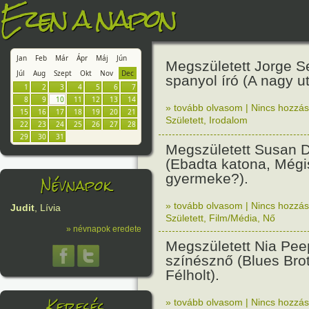
Ezen a napon
Jan
Feb
Már
Ápr
Máj
Jún
Megszületett Jorge 
Júl
Aug
Szept
Okt
Nov
Dec
spanyol író (A nagy u
1
2
3
4
5
6
7
8
9
10
11
12
13
14
» tovább olvasom
|
Nincs hozzász
15
16
17
18
19
20
21
Született
,
Irodalom
22
23
24
25
26
27
28
29
30
31
Megszületett Susan 
(Ebadta katona, Mégi
gyermeke?).
Névnapok
» tovább olvasom
|
Nincs hozzász
Judit
, Lívia
Született
,
Film/Média
,
Nő
» névnapok eredete
Megszületett Nia Pee
színésznő (Blues Bro
Félholt).
Keresés
» tovább olvasom
|
Nincs hozzász