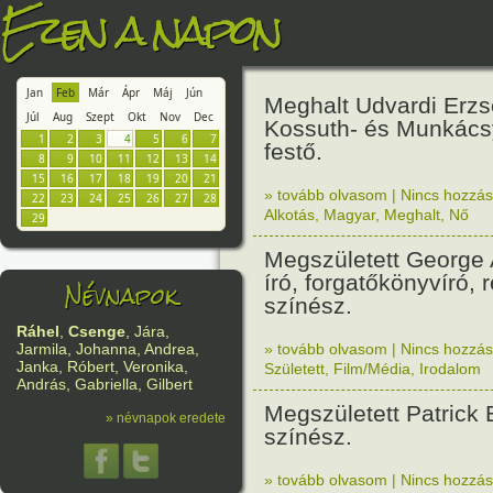
Ezen a napon
Jan
Feb
Már
Ápr
Máj
Jún
Meghalt Udvardi Erzs
Júl
Aug
Szept
Okt
Nov
Dec
Kossuth- és Munkácsy
1
2
3
4
5
6
7
festő.
8
9
10
11
12
13
14
15
16
17
18
19
20
21
» tovább olvasom
|
Nincs hozzász
22
23
24
25
26
27
28
Alkotás
,
Magyar
,
Meghalt
,
Nő
29
Megszületett George
író, forgatőkönyvíró, 
Névnapok
színész.
Ráhel
,
Csenge
, Jára,
» tovább olvasom
|
Nincs hozzász
Jarmila, Johanna, Andrea,
Janka, Róbert, Veronika,
Született
,
Film/Média
,
Irodalom
András, Gabriella, Gilbert
Megszületett Patrick 
» névnapok eredete
színész.
» tovább olvasom
|
Nincs hozzász