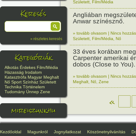
Született
,
Film/Média
Keresés
Angliában megszülete
Anwar színésznő.
» tovább olvasom
|
Nincs hozzász
Született
,
Film/Média
,
Nő
» részletes keresés
33 éves korában meg
Kategóriák
Carpenter amerikai é
dobos (Close to You).
Alkotás
Érdekes
Film/Média
Házasság
Irodalom
» tovább olvasom
|
Nincs hozzász
Katasztrófa
Magyar
Meghalt
Meghalt
,
Nő
,
Zene
Nő
Sport
Színház
Született
Technika
Történelem
Tudomány
Ünnep
Zene
«
mireiszunk.hu
Kezdőoldal
Magunkról
Jognyilatkozat
Köszönetnyilvánítás
D