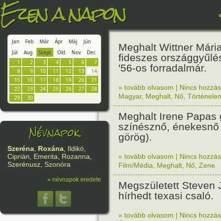
Ezen a napon
Jan
Feb
Már
Ápr
Máj
Jún
Meghalt Wittner Mária 
Júl
Aug
Szept
Okt
Nov
Dec
fideszes országgyűlés
1
2
3
4
5
6
7
'56-os forradalmár.
8
9
10
11
12
13
14
15
16
17
18
19
20
21
» tovább olvasom
|
Nincs hozzász
22
23
24
25
26
27
28
Magyar
,
Meghalt
,
Nő
,
Történele
29
30
Meghalt Irene Papas 
színésznő, énekesnő 
Névnapok
görög).
Szeréna
,
Roxána
, Ildikó,
» tovább olvasom
|
Nincs hozzász
Ciprián, Emerita, Rozanna,
Szerénusz, Szonóra
Film/Média
,
Meghalt
,
Nő
,
Zene
» névnapok eredete
Megszületett Steven 
hírhedt texasi csaló.
» tovább olvasom
|
Nincs hozzász