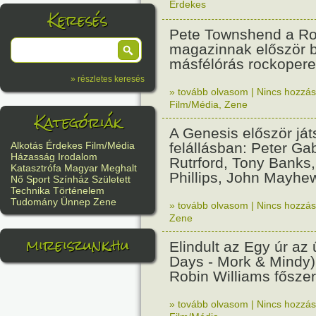
Érdekes
Keresés
Pete Townshend a Rol
magazinnak először b
másfélórás rockoperet
» részletes keresés
» tovább olvasom
|
Nincs hozzász
Film/Média
,
Zene
Kategóriák
A Genesis először ját
felállásban: Peter Gab
Alkotás
Érdekes
Film/Média
Házasság
Irodalom
Rutrford, Tony Banks
Katasztrófa
Magyar
Meghalt
Phillips, John Mayhe
Nő
Sport
Színház
Született
Technika
Történelem
Tudomány
Ünnep
Zene
» tovább olvasom
|
Nincs hozzász
Zene
mireiszunk.hu
Elindult az Egy úr az
Days - Mork & Mindy)
Robin Williams főszer
» tovább olvasom
|
Nincs hozzász