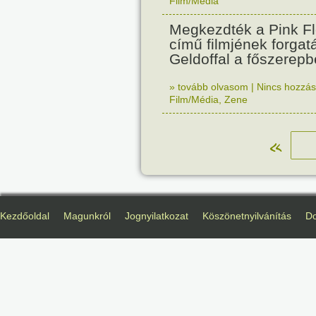
Film/Média
Megkezdték a Pink Fl
című filmjének forgat
Geldoffal a főszerepb
» tovább olvasom
|
Nincs hozzász
Film/Média
,
Zene
«
Kezdőoldal
Magunkról
Jognyilatkozat
Köszönetnyilvánítás
D