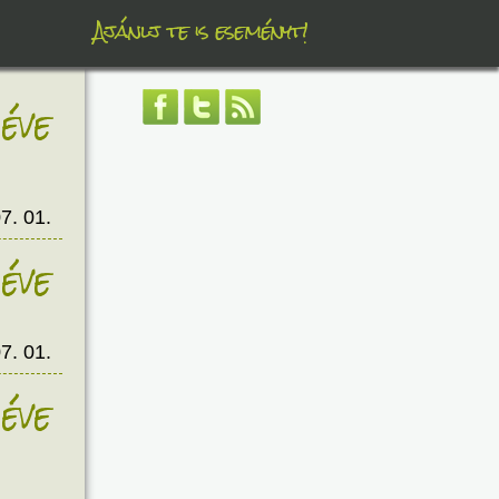
Ajánlj te is eseményt!
éve
7. 01.
éve
7. 01.
éve