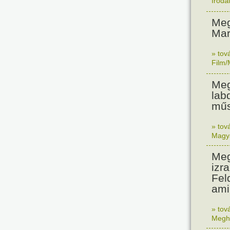
Iroda
Meg
Mar
» tov
Film/
Meg
lab
műs
» tov
Magy
Meg
izra
Fel
ami
» tov
Megh