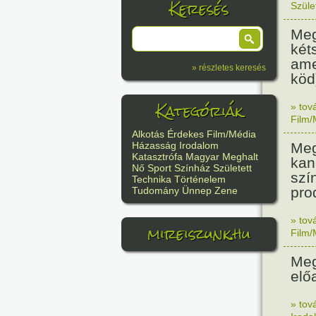
Keresés
Szüle
Meg
két
ame
» részletes keresés
köd
Kategóriák
» tov
Film/
Alkotás
Érdekes
Film/Média
Meg
Házasság
Irodalom
Katasztrófa
Magyar
Meghalt
kan
Nő
Sport
Színház
Született
szí
Technika
Történelem
pro
Tudomány
Ünnep
Zene
» tov
mireiszunk.hu
Film/
Meg
elő
» tov