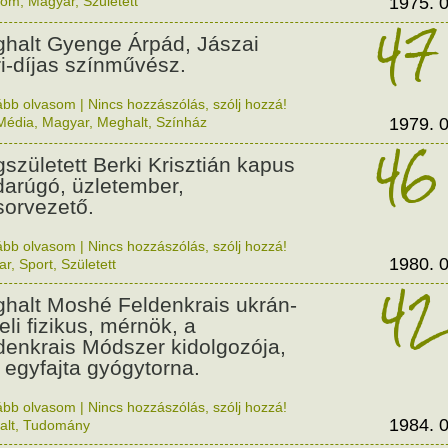
lom
,
Magyar
,
Született
1975. 0
47
halt Gyenge Árpád, Jászai
i-díjas színművész.
ább olvasom
|
Nincs hozzászólás, szólj hozzá!
Média
,
Magyar
,
Meghalt
,
Színház
1979. 0
46
született Berki Krisztián kapus
darúgó, üzletember,
orvezető.
ább olvasom
|
Nincs hozzászólás, szólj hozzá!
1980. 0
ar
,
Sport
,
Született
42
halt Moshé Feldenkrais ukrán-
eli fizikus, mérnök, a
denkrais Módszer kidolgozója,
 egyfajta gyógytorna.
ább olvasom
|
Nincs hozzászólás, szólj hozzá!
1984. 0
alt
,
Tudomány