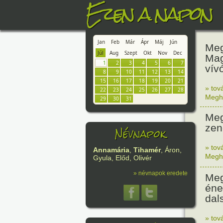
Ezen a napon
Jan
Feb
Már
Ápr
Máj
Jún
Meg
Júl
Aug
Szept
Okt
Nov
Dec
Mag
1
2
3
4
5
6
7
vív
8
9
10
11
12
13
14
15
16
17
18
19
20
21
» tov
22
23
24
25
26
27
28
Megh
29
30
31
Meg
zen
Névnapok
» tov
Annamária
,
Tihamér
, Áron,
Megh
Gyula, Előd, Olivér
» névnapok eredete
Meg
éne
dal
» tov