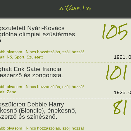
«
Július 1
»
105
született Nyári-Kovács
dolna olimpiai ezüstérmes
ó.
ább olvasom
|
Nincs hozzászólás, szólj hozzá!
1921. 0
alt
,
Nő
,
Sport
,
Született
101
halt Erik Satie francia
eszerző és zongorista.
ább olvasom
|
Nincs hozzászólás, szólj hozzá!
alt
,
Zene
1925. 0
81
született Debbie Harry
kesnő (Blondie), énekesnő,
szerző és színésznő.
ább olvasom
|
Nincs hozzászólás, szólj hozzá!