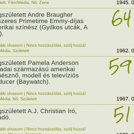
1945. 0
tett
,
Film/Média
,
Nő
,
Zene
64
született Andre Braugher
szeres Primetime Emmy-díjas
rikai színész (Gyilkos utcák, A
).
ább olvasom
|
Nincs hozzászólás, szólj hozzá!
1962. 0
Média
,
Született
59
született Pamela Anderson
adai származású amerikai
nésznő, modell és televíziós
ducer (Baywatch).
ább olvasom
|
Nincs hozzászólás, szólj hozzá!
1967. 0
Média
,
Nő
,
Született
51
született A.J. Christian író,
adó.
ább olvasom
|
Nincs hozzászólás, szólj hozzá!