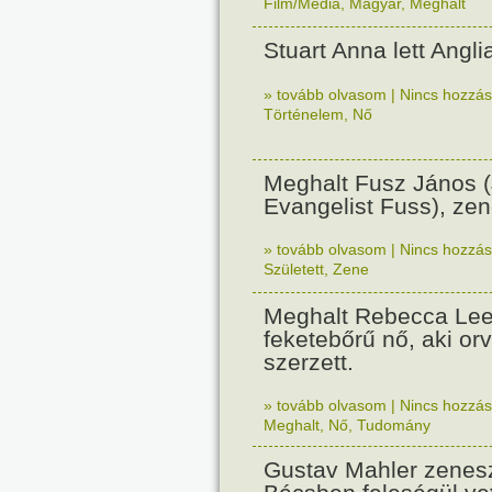
Film/Média
,
Magyar
,
Meghalt
Stuart Anna lett Anglia
» tovább olvasom
|
Nincs hozzász
Történelem
,
Nő
Meghalt Fusz János 
Evangelist Fuss), ze
» tovább olvasom
|
Nincs hozzász
Született
,
Zene
Meghalt Rebecca Lee,
feketebőrű nő, aki or
szerzett.
» tovább olvasom
|
Nincs hozzász
Meghalt
,
Nő
,
Tudomány
Gustav Mahler zenes