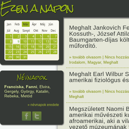
Ezen a napon
Jan
Feb
Már
Ápr
Máj
Jún
Meghalt Jankovich Fe
Júl
Aug
Szept
Okt
Nov
Dec
Kossuth-, József Attil
1
2
3
4
5
6
7
Baumgarten-díjas költ
8
9
10
11
12
13
14
műfordító.
15
16
17
18
19
20
21
22
23
24
25
26
27
28
» tovább olvasom
|
Nincs hozzász
29
30
31
Irodalom
,
Magyar
,
Meghalt
Meghalt Earl Wilbur 
Névnapok
amerikai fiziológus é
Franciska
,
Fanni
, Elvira,
» tovább olvasom
|
Nincs hozzász
Gergely, György, Katalin,
Rebeka, Metód
Meghalt
» névnapok eredete
Megszületett Naomi 
amerikai művészeti ku
afroamerikai, aki a vi
vezető múzeumának f