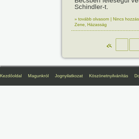
Bécsben feleségül ve
Schindler-t.
» tovább olvasom
|
Nincs hozzász
Zene
,
Házasság
«
Kezdőoldal
Magunkról
Jognyilatkozat
Köszönetnyilvánítás
D