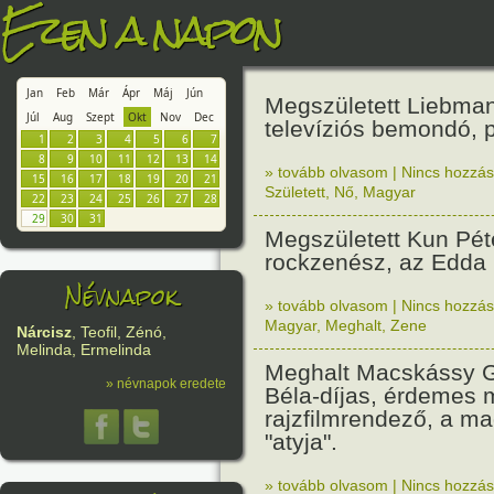
Ezen a napon
Jan
Feb
Már
Ápr
Máj
Jún
Megszületett Liebman
Júl
Aug
Szept
Okt
Nov
Dec
televíziós bemondó, p
1
2
3
4
5
6
7
8
9
10
11
12
13
14
» tovább olvasom
|
Nincs hozzász
15
16
17
18
19
20
21
Született
,
Nő
,
Magyar
22
23
24
25
26
27
28
29
30
31
Megszületett Kun Pét
rockzenész, az Edda 
Névnapok
» tovább olvasom
|
Nincs hozzász
Magyar
,
Meghalt
,
Zene
Nárcisz
, Teofil, Zénó,
Melinda, Ermelinda
Meghalt Macskássy G
» névnapok eredete
Béla-díjas, érdemes
rajzfilmrendező, a ma
"atyja".
» tovább olvasom
|
Nincs hozzász