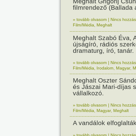
Meghalt Grigorij Csuh
filmrendező (Ballada 
» tovább olvasom
|
Nincs hozzász
Film/Média
,
Meghalt
Meghalt Szabó Éva, Ar
újságíró, rádiós szerk
dramaturg, író, tanár.
» tovább olvasom
|
Nincs hozzász
Film/Média
,
Irodalom
,
Magyar
,
M
Meghalt Oszter Sándo
és Jászai Mari-díjas 
vállalkozó.
» tovább olvasom
|
Nincs hozzász
Film/Média
,
Magyar
,
Meghalt
A vandálok elfoglaltá
» tovább olvasom
|
Nincs hozzász