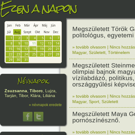
Ezen a napon
Jan
Feb
Már
Ápr
Máj
Jún
Megszületett Török G
Júl
Aug
Szept
Okt
Nov
Dec
politológus, egyetemi
1
2
3
4
5
6
7
8
9
10
11
12
13
14
» tovább olvasom
|
Nincs hozzász
15
16
17
18
19
20
21
Magyar
,
Született
,
Történelem
22
23
24
25
26
27
28
29
30
31
Megszületett Steinm
olimpiai bajnok magy
vízilabdázó, politikus,
Névnapok
országgyűlési képvise
Zsuzsanna
,
Tiborc
, Lujza,
Tarján, Tibor, Klára, Liliána
» tovább olvasom
|
Nincs hozzász
Magyar
,
Sport
,
Született
» névnapok eredete
Megszületett Maya G
pornószínésznő.
» tovább olvasom
|
Nincs hozzász