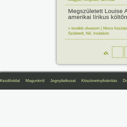
Megszületett Louise 
amerikai lírikus költőn
» tovább olvasom
|
Nincs hozzász
Született
,
Nő
,
Irodalom
«
Kezdőoldal
Magunkról
Jognyilatkozat
Köszönetnyilvánítás
D