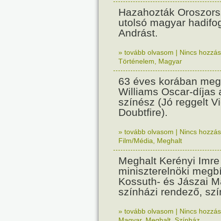
Hazahozták Oroszors
utolsó magyar hadifo
Andrást.
» tovább olvasom
|
Nincs hozzász
Történelem
,
Magyar
63 éves korában meg
Williams Oscar-díjas 
színész (Jó reggelt V
Doubtfire).
» tovább olvasom
|
Nincs hozzász
Film/Média
,
Meghalt
Meghalt Kerényi Imre
miniszterelnöki megbí
Kossuth- és Jászai Ma
színházi rendező, sz
» tovább olvasom
|
Nincs hozzász
Magyar
,
Meghalt
,
Színház