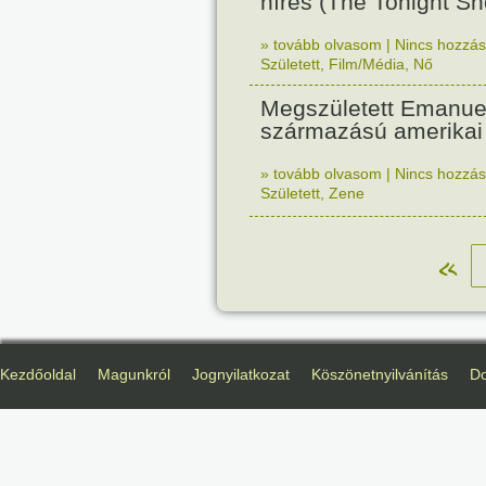
híres (The Tonight Sh
» tovább olvasom
|
Nincs hozzász
Született
,
Film/Média
,
Nő
Megszületett Emanuel
származású amerikai 
» tovább olvasom
|
Nincs hozzász
Született
,
Zene
«
Kezdőoldal
Magunkról
Jognyilatkozat
Köszönetnyilvánítás
D