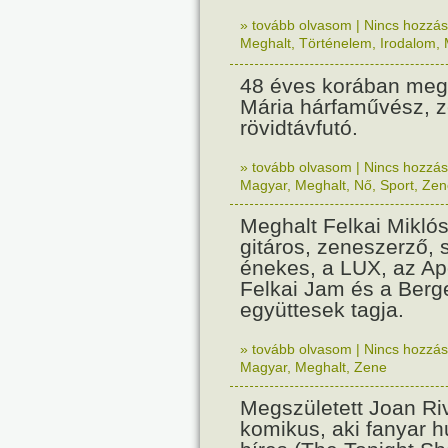
» tovább olvasom
|
Nincs hozzász
Meghalt
,
Történelem
,
Irodalom
,
48 éves korában megh
Mária hárfaművész, z
rövidtávfutó.
» tovább olvasom
|
Nincs hozzász
Magyar
,
Meghalt
,
Nő
,
Sport
,
Zen
Meghalt Felkai Mikló
gitáros, zeneszerző, 
énekes, a LUX, az Ap
Felkai Jam és a Ber
együttesek tagja.
» tovább olvasom
|
Nincs hozzász
Magyar
,
Meghalt
,
Zene
Megszületett Joan Ri
komikus, aki fanyar 