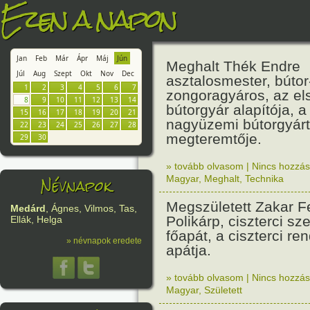
Ezen a napon
Jan
Feb
Már
Ápr
Máj
Jún
Meghalt Thék Endre
Júl
Aug
Szept
Okt
Nov
Dec
asztalosmester, bútor
1
2
3
4
5
6
7
zongoragyáros, az el
8
9
10
11
12
13
14
bútorgyár alapítója, 
15
16
17
18
19
20
21
nagyüzemi bútorgyár
22
23
24
25
26
27
28
megteremtője.
29
30
» tovább olvasom
|
Nincs hozzász
Névnapok
Magyar
,
Meghalt
,
Technika
Megszületett Zakar F
Medárd
, Ágnes, Vilmos, Tas,
Polikárp, ciszterci sze
Ellák, Helga
főapát, a ciszterci re
» névnapok eredete
apátja.
» tovább olvasom
|
Nincs hozzász
Magyar
,
Született