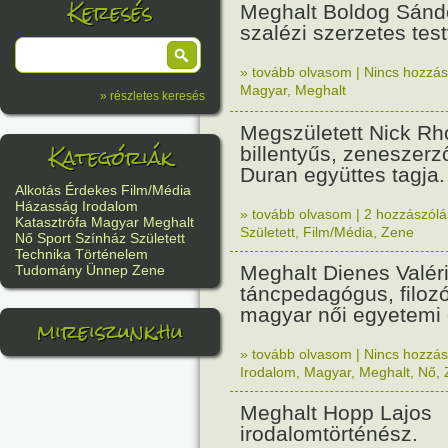
Keresés
Meghalt Boldog Sándo
szalézi szerzetes test
» tovább olvasom
|
Nincs hozzász
Magyar
,
Meghalt
» részletes keresés
Megszületett Nick R
Kategóriák
billentyűs, zeneszerz
Duran együttes tagja.
Alkotás
Érdekes
Film/Média
Házasság
Irodalom
» tovább olvasom
|
2 hozzászólás
Katasztrófa
Magyar
Meghalt
Született
,
Film/Média
,
Zene
Nő
Sport
Színház
Született
Technika
Történelem
Meghalt Dienes Valéri
Tudomány
Ünnep
Zene
táncpedagógus, filozó
magyar női egyetemi 
mireiszunk.hu
» tovább olvasom
|
Nincs hozzász
Irodalom
,
Magyar
,
Meghalt
,
Nő
,
Meghalt Hopp Lajos
irodalomtörténész.