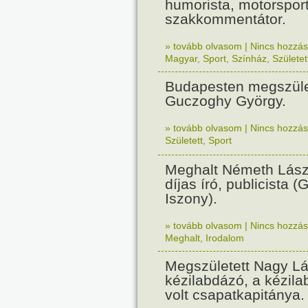
humorista, motorsport
szakkommentátor.
» tovább olvasom
|
Nincs hozzász
Magyar
,
Sport
,
Színház
,
Születet
Budapesten megszüle
Guczoghy György.
» tovább olvasom
|
Nincs hozzász
Született
,
Sport
Meghalt Németh Lász
díjas író, publicista (
Iszony).
» tovább olvasom
|
Nincs hozzász
Meghalt
,
Irodalom
Megszületett Nagy Lá
kézilabdázó, a kézila
volt csapatkapitánya.