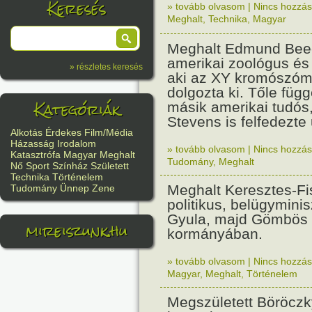
Keresés
» tovább olvasom
|
Nincs hozzász
Meghalt
,
Technika
,
Magyar
Meghalt Edmund Bee
amerikai zoológus és
» részletes keresés
aki az XY kromószóm
dolgozta ki. Tőle függ
Kategóriák
másik amerikai tudós,
Stevens is felfedezte
Alkotás
Érdekes
Film/Média
Házasság
Irodalom
» tovább olvasom
|
Nincs hozzász
Katasztrófa
Magyar
Meghalt
Tudomány
,
Meghalt
Nő
Sport
Színház
Született
Technika
Történelem
Meghalt Keresztes-Fi
Tudomány
Ünnep
Zene
politikus, belügyminis
Gyula, majd Gömbös
mireiszunk.hu
kormányában.
» tovább olvasom
|
Nincs hozzász
Magyar
,
Meghalt
,
Történelem
Megszületett Böröczk