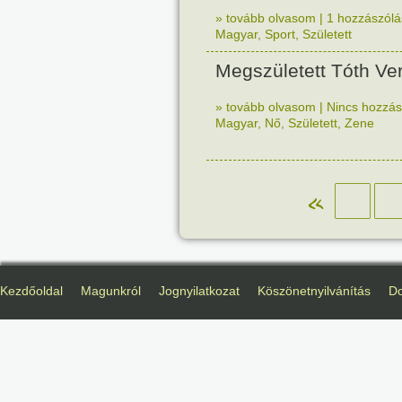
» tovább olvasom
|
1 hozzászólás
Magyar
,
Sport
,
Született
Megszületett Tóth Ve
» tovább olvasom
|
Nincs hozzász
Magyar
,
Nő
,
Született
,
Zene
«
Kezdőoldal
Magunkról
Jognyilatkozat
Köszönetnyilvánítás
D