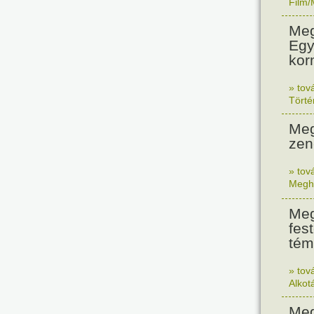
Film/
Meg
Egy
kor
» tov
Tört
Meg
zen
» tov
Megh
Meg
fes
tém
» tov
Alkot
Meg