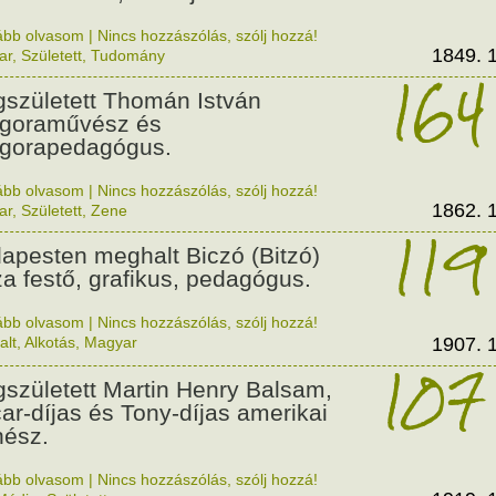
ább olvasom
|
Nincs hozzászólás, szólj hozzá!
1849. 1
ar
,
Született
,
Tudomány
164
született Thomán István
goraművész és
gorapedagógus.
ább olvasom
|
Nincs hozzászólás, szólj hozzá!
1862. 1
ar
,
Született
,
Zene
119
apesten meghalt Biczó (Bitzó)
a festő, grafikus, pedagógus.
ább olvasom
|
Nincs hozzászólás, szólj hozzá!
alt
,
Alkotás
,
Magyar
1907. 1
107
született Martin Henry Balsam,
ar-díjas és Tony-díjas amerikai
nész.
ább olvasom
|
Nincs hozzászólás, szólj hozzá!