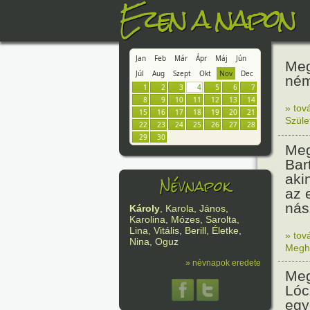
Ezen a napon
Jan
Feb
Már
Ápr
Máj
Jún
Meg
Júl
Aug
Szept
Okt
Nov
Dec
ném
1
2
3
4
5
6
7
8
9
10
11
12
13
14
» tov
15
16
17
18
19
20
21
Szüle
22
23
24
25
26
27
28
29
30
Meg
Bar
aki
Névnapok
az 
nás
Károly
, Karola, János,
Karolina, Mózes, Sarolta,
Lina, Vitális, Berill, Életke,
» tov
Nina, Oguz
Megh
» névnapok eredete
Meg
Lóc
egy