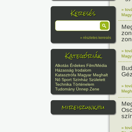
Keresés
» tov
Magy
Meg
zon
zon
» részletes keresés
» tov
Kategóriák
Magy
Alkotás
Érdekes
Film/Média
Bud
Házasság
Irodalom
Géz
Katasztrófa
Magyar
Meghalt
Nő
Sport
Színház
Született
Technika
Történelem
» tov
Tudomány
Ünnep
Zene
Megh
Meg
mireiszunk.hu
Osc
szí
» tov