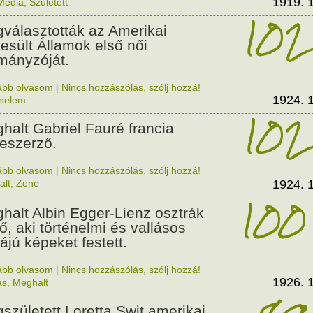
1919. 1
Média
,
Született
102
választották az Amerikai
esült Államok első női
mányzóját.
ább olvasom
|
Nincs hozzászólás, szólj hozzá!
1924. 1
énelem
102
halt Gabriel Fauré francia
eszerző.
ább olvasom
|
Nincs hozzászólás, szólj hozzá!
alt
,
Zene
1924. 1
100
halt Albin Egger-Lienz osztrák
tő, aki történelmi és vallásos
ájú képeket festett.
ább olvasom
|
Nincs hozzászólás, szólj hozzá!
1926. 1
ás
,
Meghalt
született Loretta Swit amerikai