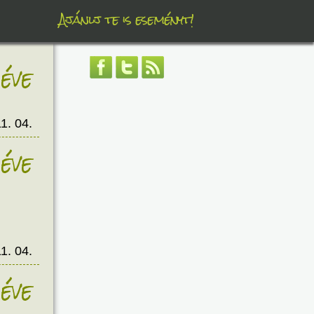
Ajánlj te is eseményt!
éve
1. 04.
éve
1. 04.
éve