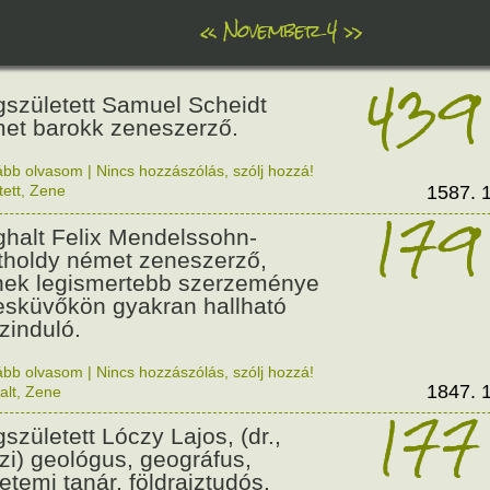
«
November 4
»
439
született Samuel Scheidt
et barokk zeneszerző.
ább olvasom
|
Nincs hozzászólás, szólj hozzá!
tett
,
Zene
1587. 1
179
halt Felix Mendelssohn-
tholdy német zeneszerző,
nek legismertebb szerzeménye
esküvőkön gyakran hallható
zinduló.
ább olvasom
|
Nincs hozzászólás, szólj hozzá!
1847. 1
alt
,
Zene
177
született Lóczy Lajos, (dr.,
zi) geológus, geográfus,
etemi tanár, földrajztudós.