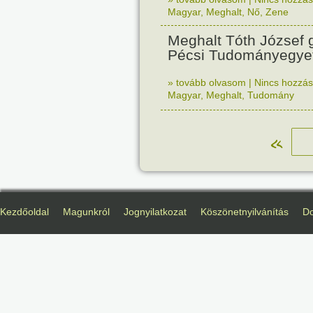
Magyar
,
Meghalt
,
Nő
,
Zene
Meghalt Tóth József 
Pécsi Tudományegyet
» tovább olvasom
|
Nincs hozzász
Magyar
,
Meghalt
,
Tudomány
«
Kezdőoldal
Magunkról
Jognyilatkozat
Köszönetnyilvánítás
D