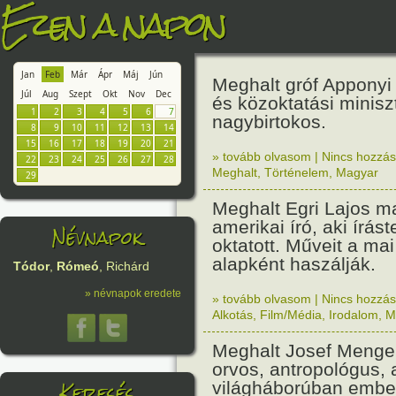
Ezen a napon
Jan
Feb
Már
Ápr
Máj
Jún
Meghalt gróf Apponyi 
Júl
Aug
Szept
Okt
Nov
Dec
és közoktatási miniszt
1
2
3
4
5
6
7
nagybirtokos.
8
9
10
11
12
13
14
15
16
17
18
19
20
21
» tovább olvasom
|
Nincs hozzász
22
23
24
25
26
27
28
Meghalt
,
Történelem
,
Magyar
29
Meghalt Egri Lajos m
amerikai író, aki írás
Névnapok
oktatott. Műveit a ma
alapként haszálják.
Tódor
,
Rómeó
, Richárd
» névnapok eredete
» tovább olvasom
|
Nincs hozzász
Alkotás
,
Film/Média
,
Irodalom
,
M
Meghalt Josef Menge
orvos, antropológus, a
Keresés
világháborúban embe