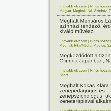
» tovább olvasom
|
Nincs hozzász
Magyar
,
Meghalt
,
Nő
,
Színház
,
Z
Meghalt Mensáros Lá
színházi rendező, ér
kiváló művész.
» tovább olvasom
|
Nincs hozzász
Meghalt
,
Film/Média
,
Magyar
,
Sz
Megkezdődött a tizen
Olimpia Japánban, N
» tovább olvasom
|
Nincs hozzász
Sport
Meghalt Kokas Klára
zenepedagógus és
zenepszichológus, ak
zeneterápiával alkalm
» tovább olvasom
|
Nincs hozzász