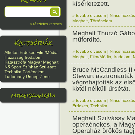
kísérletezett.
» tovább olvasom
|
Nincs hozzász
Meghalt
,
Történelem
» részletes keresés
Meghalt Thurzó Gábor 
műfordító.
Kategóriák
» tovább olvasom
|
Nincs hozzász
Alkotás
Érdekes
Film/Média
Meghalt
,
Film/Média
,
Irodalom
,
Házasság
Irodalom
Katasztrófa
Magyar
Meghalt
Nő
Sport
Színház
Született
Bruce McCandless II 
Technika
Történelem
Stewart asztronauták
Tudomány
Ünnep
Zene
végrehajtották az első
kötél nélküli űrsétát.
mireiszunk.hu
» tovább olvasom
|
Nincs hozzász
Érdekes
,
Technika
Meghalt Szilvássy Ma
operaénekes, a Magy
Operaház örökös tagj