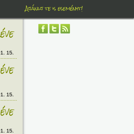
Ajánlj te is eseményt!
éve
1. 15.
éve
1. 15.
éve
1. 15.