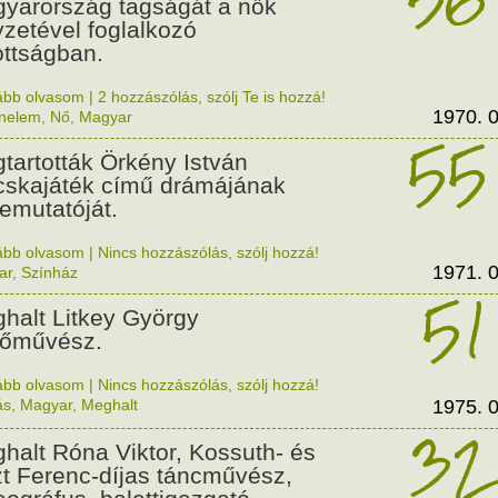
yarország tagságát a nők
yzetével foglalkozó
ottságban.
ább olvasom
|
2 hozzászólás, szólj Te is hozzá!
1970. 0
énelem
,
Nő
,
Magyar
55
tartották Örkény István
skajáték című drámájának
emutatóját.
ább olvasom
|
Nincs hozzászólás, szólj hozzá!
1971. 0
ar
,
Színház
51
halt Litkey György
tőművész.
ább olvasom
|
Nincs hozzászólás, szólj hozzá!
ás
,
Magyar
,
Meghalt
1975. 0
32
halt Róna Viktor, Kossuth- és
zt Ferenc-díjas táncművész,