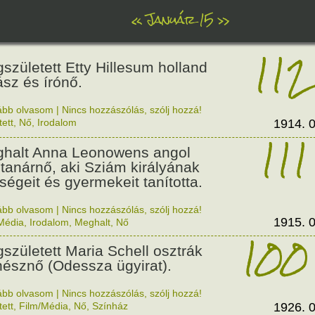
«
Január 15
»
112
született Etty Hillesum holland
ász és írónő.
ább olvasom
|
Nincs hozzászólás, szólj hozzá!
tett
,
Nő
,
Irodalom
1914. 0
111
halt Anna Leonowens angol
, tanárnő, aki Sziám királyának
eségeit és gyermekeit tanította.
ább olvasom
|
Nincs hozzászólás, szólj hozzá!
1915. 0
Média
,
Irodalom
,
Meghalt
,
Nő
100
született Maria Schell osztrák
nésznő (Odessza ügyirat).
ább olvasom
|
Nincs hozzászólás, szólj hozzá!
tett
,
Film/Média
,
Nő
,
Színház
1926. 0