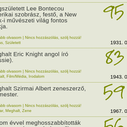
95
született Lee Bontecou
rikai szobrász, festő, a New
k-i művészeti világ fontos
ja.
ább olvasom
|
Nincs hozzászólás, szólj hozzá!
1931. 0
ás
,
Született
83
halt Eric Knight angol író
ssie).
ább olvasom
|
Nincs hozzászólás, szólj hozzá!
alt
,
Film/Média
,
Irodalom
1943. 0
59
halt Szirmai Albert zeneszerző,
mester.
ább olvasom
|
Nincs hozzászólás, szólj hozzá!
ar
,
Meghalt
,
Zene
1967. 0
56
om évvel meghosszabbították