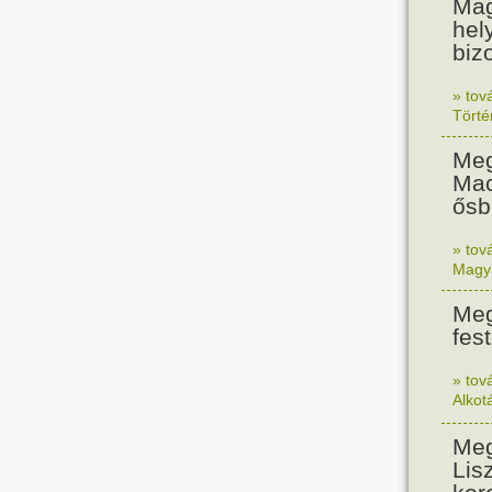
Mag
hel
biz
» tov
Tört
Meg
Mac
ősb
» tov
Magy
Meg
fes
» tov
Alkot
Meg
Lis