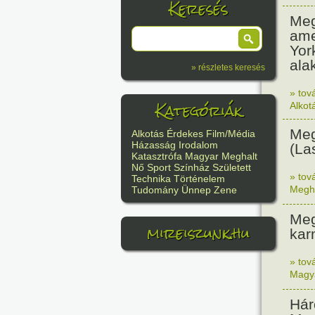
Keresés
Meg
ame
Yor
alak
» részletes keresés
» tov
Kategóriák
Alkot
Meg
Alkotás
Érdekes
Film/Média
Házasság
Irodalom
(La
Katasztrófa
Magyar
Meghalt
Nő
Sport
Színház
Született
» tov
Technika
Történelem
Megh
Tudomány
Ünnep
Zene
Meg
mireiszunk.hu
kar
» tov
Magy
Hár