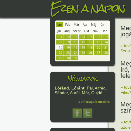
Ezen a napon
Jan
Feb
Már
Ápr
Máj
Jún
Meg
Júl
Aug
Szept
Okt
Nov
Dec
jog
1
2
3
4
5
6
7
8
9
10
11
12
13
14
» tov
15
16
17
18
19
20
21
Szüle
22
23
24
25
26
27
28
29
30
31
Meg
író
fel
Névnapok
» tov
Lóránd
,
Lóránt
, Pál, Alfréd,
Film/
Sándor, Aurél, Mór, Gujdó
» névnapok eredete
Meg
szí
» tov
Szüle