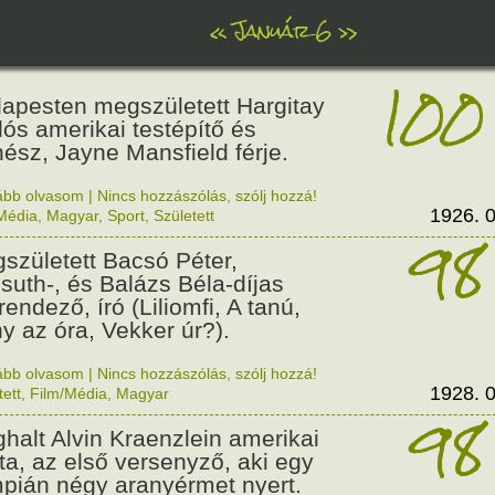
«
Január 6
»
100
apesten megszületett Hargitay
lós amerikai testépítő és
nész, Jayne Mansfield férje.
ább olvasom
|
Nincs hozzászólás, szólj hozzá!
1926. 0
Média
,
Magyar
,
Sport
,
Született
98
született Bacsó Péter,
suth-, és Balázs Béla-díjas
rendező, író (Liliomfi, A tanú,
y az óra, Vekker úr?).
ább olvasom
|
Nincs hozzászólás, szólj hozzá!
1928. 0
tett
,
Film/Média
,
Magyar
98
halt Alvin Kraenzlein amerikai
éta, az első versenyző, aki egy
mpián négy aranyérmet nyert.