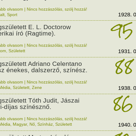
ább olvasom
|
Nincs hozzászólás, szólj hozzá!
1928. 0
alt
,
Sport
95
született E. L. Doctorow
rikai író (Ragtime).
ább olvasom
|
Nincs hozzászólás, szólj hozzá!
lom
,
Született
1931. 0
88
született Adriano Celentano
sz énekes, dalszerző, színész.
ább olvasom
|
Nincs hozzászólás, szólj hozzá!
Média
,
Született
,
Zene
1938. 0
86
született Tóth Judit, Jászai
i-díjas színésznő.
ább olvasom
|
Nincs hozzászólás, szólj hozzá!
Média
,
Magyar
,
Nő
,
Színház
,
Született
1940. 0