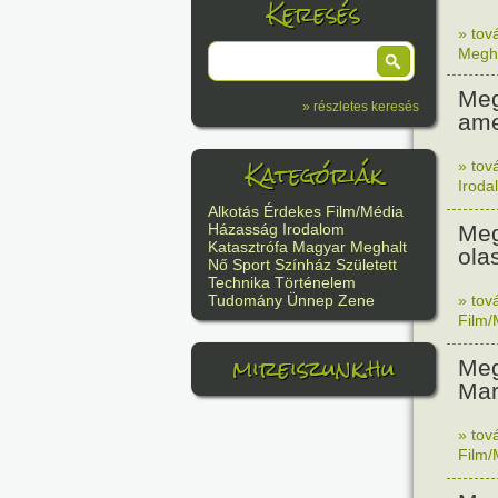
Keresés
» tov
Megh
Meg
» részletes keresés
ame
Kategóriák
» tov
Iroda
Alkotás
Érdekes
Film/Média
Meg
Házasság
Irodalom
Katasztrófa
Magyar
Meghalt
ola
Nő
Sport
Színház
Született
Technika
Történelem
» tov
Tudomány
Ünnep
Zene
Film/
mireiszunk.hu
Meg
Mar
» tov
Film/