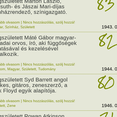
83
született Marton László,
suth- és Jászai Mari-díjas
nházrendező, színigazgató.
ább olvasom
|
Nincs hozzászólás, szólj hozzá!
1943. 0
ar
,
Színház
,
Született
82
született Máté Gábor magyar-
adai orvos, író, aki függőségek
atásával és kezelésével
alkozik.
ább olvasom
|
Nincs hozzászólás, szólj hozzá!
1944. 0
lom
,
Magyar
,
Született
,
Tudomány
80
született Syd Barrett angol
kes, gitáros, zeneszerző, a
k Floyd egyik alapítója.
ább olvasom
|
Nincs hozzászólás, szólj hozzá!
1946. 0
tett
,
Zene
született Rowan Atkinson