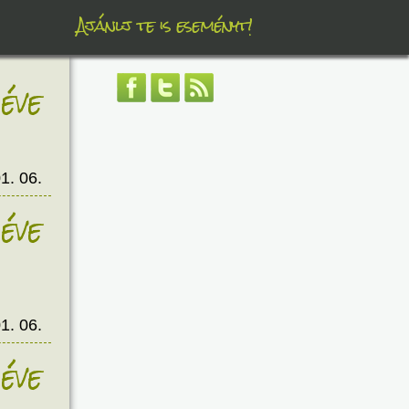
Ajánlj te is eseményt!
éve
1. 06.
éve
1. 06.
éve