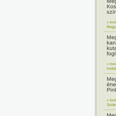
Meg
Kos
szí
» tov
Magy
Meg
kan
kut
fogl
» tov
Iroda
Meg
éne
Pin
» tov
Szüle
Meg