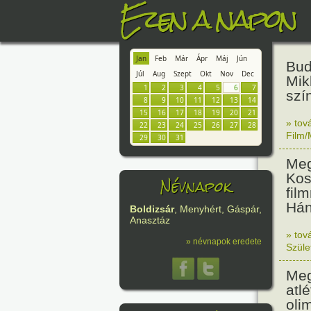
Ezen a napon
Jan
Feb
Már
Ápr
Máj
Jún
Bud
Júl
Aug
Szept
Okt
Nov
Dec
Mik
1
2
3
4
5
6
7
szí
8
9
10
11
12
13
14
15
16
17
18
19
20
21
» tov
22
23
24
25
26
27
28
Film/
29
30
31
Meg
Kos
Névnapok
film
Hán
Boldizsár
, Menyhért, Gáspár,
Anasztáz
» tov
» névnapok eredete
Szüle
Meg
atl
oli