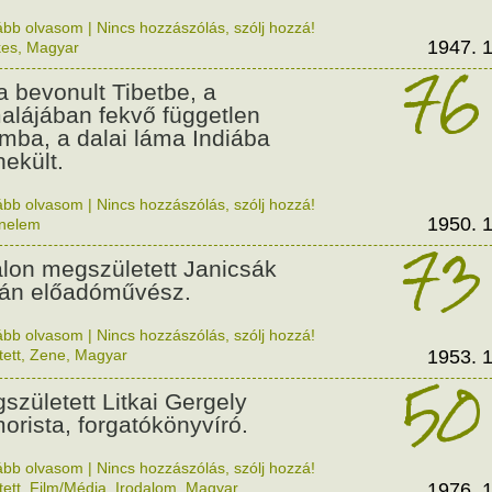
ább olvasom
|
Nincs hozzászólás, szólj hozzá!
1947. 1
kes
,
Magyar
76
a bevonult Tibetbe, a
alájában fekvő független
amba, a dalai láma Indiába
ekült.
ább olvasom
|
Nincs hozzászólás, szólj hozzá!
1950. 1
énelem
73
lon megszületett Janicsák
ván előadóművész.
ább olvasom
|
Nincs hozzászólás, szólj hozzá!
tett
,
Zene
,
Magyar
1953. 1
50
született Litkai Gergely
orista, forgatókönyvíró.
ább olvasom
|
Nincs hozzászólás, szólj hozzá!
tett
,
Film/Média
,
Irodalom
,
Magyar
1976. 1