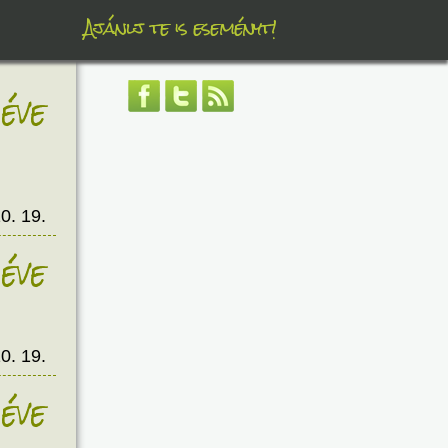
Ajánlj te is eseményt!
éve
0. 19.
éve
0. 19.
éve