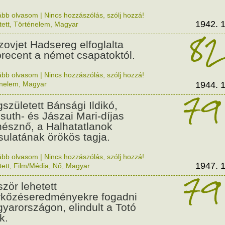
ább olvasom
|
Nincs hozzászólás, szólj hozzá!
1942. 1
tett
,
Történelem
,
Magyar
82
zovjet Hadsereg elfoglalta
recent a német csapatoktól.
ább olvasom
|
Nincs hozzászólás, szólj hozzá!
énelem
,
Magyar
1944. 1
79
született Bánsági Ildikó,
suth- és Jászai Mari-díjas
nésznő, a Halhatatlanok
sulatának örökös tagja.
ább olvasom
|
Nincs hozzászólás, szólj hozzá!
1947. 1
tett
,
Film/Média
,
Nő
,
Magyar
79
ször lehetett
kőzéseredményekre fogadni
yarországon, elindult a Totó
k.