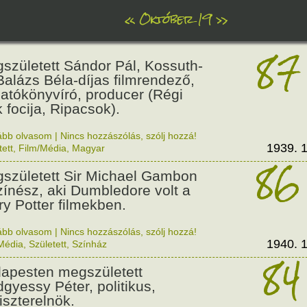
«
Október 19
»
87
született Sándor Pál, Kossuth-
Balázs Béla-díjas filmrendező,
gatókönyvíró, producer (Régi
k focija, Ripacsok).
ább olvasom
|
Nincs hozzászólás, szólj hozzá!
1939. 1
tett
,
Film/Média
,
Magyar
86
született Sir Michael Gambon
színész, aki Dumbledore volt a
ry Potter filmekben.
ább olvasom
|
Nincs hozzászólás, szólj hozzá!
1940. 1
Média
,
Született
,
Színház
84
apesten megszületett
gyessy Péter, politikus,
iszterelnök.