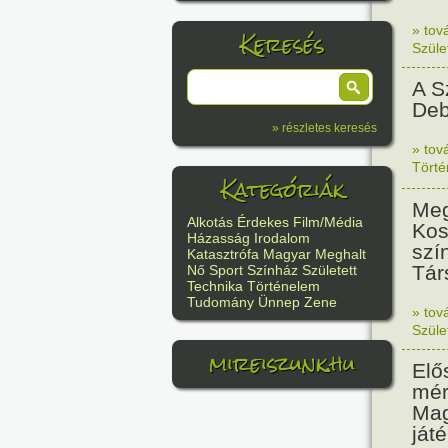
» tov
Keresés
Szüle
A S
Deb
» részletes keresés
» tov
Tört
Kategóriák
Meg
Alkotás
Érdekes
Film/Média
Kos
Házasság
Irodalom
szí
Katasztrófa
Magyar
Meghalt
Tár
Nő
Sport
Színház
Született
Technika
Történelem
Tudomány
Ünnep
Zene
» tov
Szüle
mireiszunk.hu
Elő
mér
Mag
játé