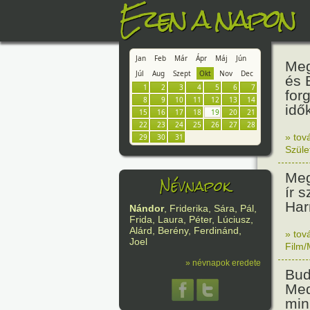
Ezen a napon
Jan
Feb
Már
Ápr
Máj
Jún
Meg
Júl
Aug
Szept
Okt
Nov
Dec
és 
1
2
3
4
5
6
7
for
8
9
10
11
12
13
14
idő
15
16
17
18
19
20
21
22
23
24
25
26
27
28
» tov
29
30
31
Szüle
Meg
Névnapok
ír 
Har
Nándor
, Friderika, Sára, Pál,
Frida, Laura, Péter, Lúciusz,
Alárd, Berény, Ferdinánd,
» tov
Joel
Film/
» névnapok eredete
Bud
Med
min