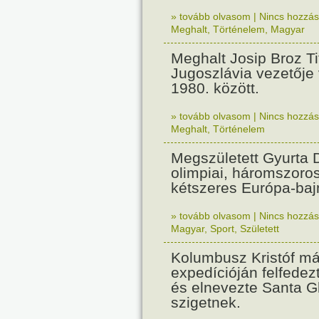
» tovább olvasom
|
Nincs hozzász
Meghalt
,
Történelem
,
Magyar
Meghalt Josip Broz Ti
Jugoszlávia vezetője 
1980. között.
» tovább olvasom
|
Nincs hozzász
Meghalt
,
Történelem
Megszületett Gyurta 
olimpiai, háromszoros
kétszeres Európa-baj
» tovább olvasom
|
Nincs hozzász
Magyar
,
Sport
,
Született
Kolumbusz Kristóf m
expedícióján felfedez
és elnevezte Santa Gl
szigetnek.