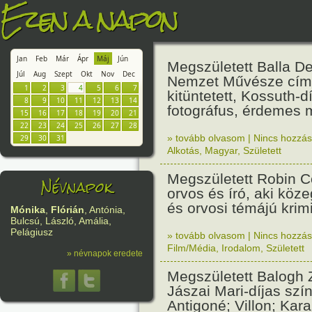
Ezen a napon
Jan
Feb
Már
Ápr
Máj
Jún
Megszületett Balla D
Júl
Aug
Szept
Okt
Nov
Dec
Nemzet Művésze cí
1
2
3
4
5
6
7
kitüntetett, Kossuth-d
8
9
10
11
12
13
14
fotográfus, érdemes 
15
16
17
18
19
20
21
22
23
24
25
26
27
28
» tovább olvasom
|
Nincs hozzász
29
30
31
Alkotás
,
Magyar
,
Született
Megszületett Robin C
Névnapok
orvos és író, aki köz
és orvosi témájú krimi
Mónika
,
Flórián
, Antónia,
Bulcsú, László, Amália,
Pelágiusz
» tovább olvasom
|
Nincs hozzász
Film/Média
,
Irodalom
,
Született
» névnapok eredete
Megszületett Balogh 
Jászai Mari-díjas szí
Antigoné; Villon; Kar