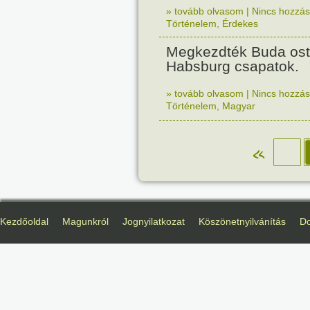
» tovább olvasom
|
Nincs hozzász
Történelem
,
Érdekes
Megkezdték Buda ost
Habsburg csapatok.
» tovább olvasom
|
Nincs hozzász
Történelem
,
Magyar
«
Kezdőoldal
Magunkról
Jognyilatkozat
Köszönetnyilvánítás
D