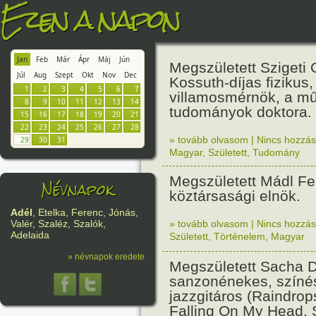
Ezen a napon
Jan
Feb
Már
Ápr
Máj
Jún
Megszületett Szigeti 
Júl
Aug
Szept
Okt
Nov
Dec
Kossuth-díjas fizikus,
1
2
3
4
5
6
7
villamosmérnök, a m
8
9
10
11
12
13
14
tudományok doktora.
15
16
17
18
19
20
21
22
23
24
25
26
27
28
» tovább olvasom
|
Nincs hozzász
29
30
31
Magyar
,
Született
,
Tudomány
Megszületett Mádl Fe
Névnapok
köztársasági elnök.
Adél
, Etelka, Ferenc, Jónás,
» tovább olvasom
|
Nincs hozzász
Valér, Szaléz, Szalók,
Adelaida
Született
,
Történelem
,
Magyar
» névnapok eredete
Megszületett Sacha Di
sanzonénekes, színé
jazzgitáros (Raindro
Falling On My Head, 