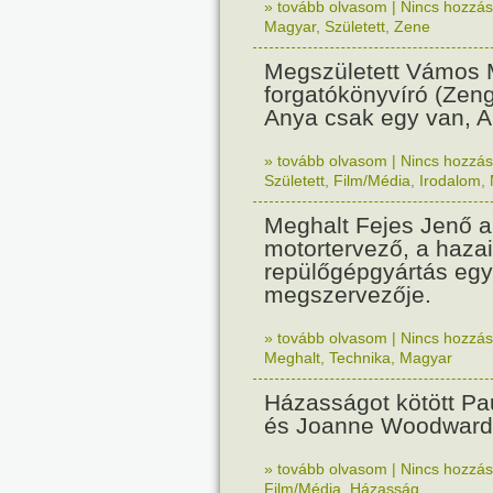
» tovább olvasom
|
Nincs hozzász
Magyar
,
Született
,
Zene
Megszületett Vámos M
forgatókönyvíró (Zen
Anya csak egy van, A
» tovább olvasom
|
Nincs hozzász
Született
,
Film/Média
,
Irodalom
,
Meghalt Fejes Jenő a
motortervező, a hazai
repülőgépgyártás egy
megszervezője.
» tovább olvasom
|
Nincs hozzász
Meghalt
,
Technika
,
Magyar
Házasságot kötött P
és Joanne Woodward
» tovább olvasom
|
Nincs hozzász
Film/Média
,
Házasság