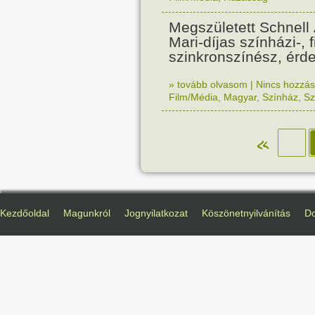
Megszületett Schnell
Mari-díjas színházi-, f
szinkronszínész, ér
» tovább olvasom
|
Nincs hozzász
Film/Média
,
Magyar
,
Színház
,
Sz
«
Kezdőoldal
Magunkról
Jognyilatkozat
Köszönetnyilvánítás
D