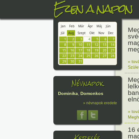
Ezen a napon
Jan
Feb
Már
Ápr
Máj
Jún
Meg
Júl
Aug
Szept
Okt
Nov
Dec
své
1
2
3
4
5
6
7
mag
8
9
10
11
12
13
14
meg
15
16
17
18
19
20
21
22
23
24
25
26
27
28
» tov
29
30
31
Szüle
Meg
Névnapok
lel
ban
Dominika
,
Domonkos
eln
» névnapok eredete
» tov
Megh
16 
Keresés
mag