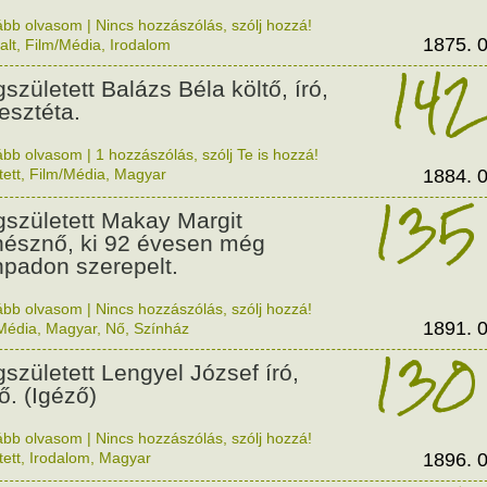
ább olvasom
|
Nincs hozzászólás, szólj hozzá!
1875. 0
alt
,
Film/Média
,
Irodalom
142
született Balázs Béla költő, író,
mesztéta.
ább olvasom
|
1 hozzászólás, szólj Te is hozzá!
tett
,
Film/Média
,
Magyar
1884. 0
135
született Makay Margit
nésznő, ki 92 évesen még
npadon szerepelt.
ább olvasom
|
Nincs hozzászólás, szólj hozzá!
1891. 0
Média
,
Magyar
,
Nő
,
Színház
130
született Lengyel József író,
ő. (Igéző)
ább olvasom
|
Nincs hozzászólás, szólj hozzá!
tett
,
Irodalom
,
Magyar
1896. 0