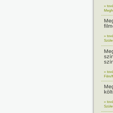
» tov
Megh
Meg
fil
» tov
Szüle
Meg
szí
szí
» tov
Film/
Meg
költ
» tov
Szüle