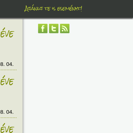
Ajánlj te is eseményt!
éve
8. 04.
éve
8. 04.
éve