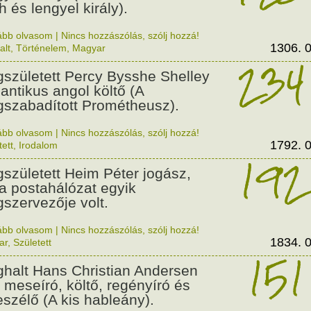
h és lengyel király).
ább olvasom
|
Nincs hozzászólás, szólj hozzá!
1306. 0
alt
,
Történelem
,
Magyar
234
született Percy Bysshe Shelley
antikus angol költő (A
szabadított Prométheusz).
ább olvasom
|
Nincs hozzászólás, szólj hozzá!
1792. 0
tett
,
Irodalom
192
született Heim Péter jogász,
 a postahálózat egyik
szervezője volt.
ább olvasom
|
Nincs hozzászólás, szólj hozzá!
1834. 0
ar
,
Született
151
halt Hans Christian Andersen
 meseíró, költő, regényíró és
eszélő (A kis hableány).