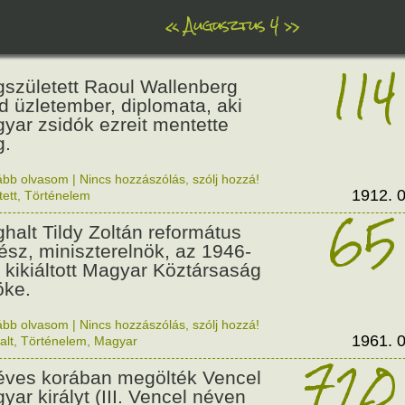
«
Augusztus 4
»
114
született Raoul Wallenberg
d üzletember, diplomata, aki
yar zsidók ezreit mentette
.
ább olvasom
|
Nincs hozzászólás, szólj hozzá!
1912. 0
tett
,
Történelem
65
halt Tildy Zoltán református
kész, miniszterelnök, az 1946-
 kikiáltott Magyar Köztársaság
öke.
ább olvasom
|
Nincs hozzászólás, szólj hozzá!
1961. 0
alt
,
Történelem
,
Magyar
720
éves korában megölték Vencel
yar királyt (III. Vencel néven