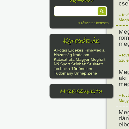
cse
» tov
Megh
» részletes keresés
Meg
rom
Kategóriák
meg
Alkotás
Érdekes
Film/Média
Házasság
Irodalom
» tov
Katasztrófa
Magyar
Meghalt
Szüle
Nő
Sport
Színház
Született
Technika
Történelem
Meg
Tudomány
Ünnep
Zene
aki
meg
mireiszunk.hu
» tov
Magy
Meg
dán
elb