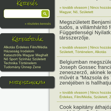
Keresés
» tovább olvasom
|
Nincs hozzász
Magyar
,
Nő
,
Született
Megszületett Benjamin
» részletes keresés
tudós, a villámhárító f
Függetlenségi Nyilat
Kategóriák
társszerzője.
Alkotás
Érdekes
Film/Média
» tovább olvasom
|
Nincs hozzász
Házasság
Irodalom
Született
,
Történelem
,
Alkotás
Katasztrófa
Magyar
Meghalt
Nő
Sport
Színház
Született
Belgiumban megszület
Technika
Történelem
Joseph Gossec franc
Tudomány
Ünnep
Zene
zeneszerző, akinek l
művét a "Mazsola és
mireiszunk.hu
zenéjében is hallhatju
» tovább olvasom
|
Nincs hozzász
Érdekes
,
Film/Média
,
Született
,
Cook kapitány áthajóz