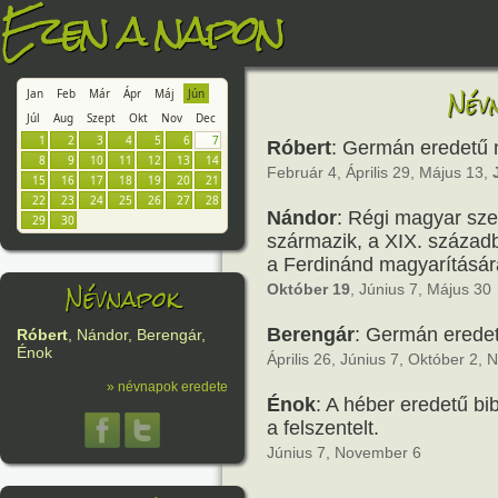
Ezen a napon
Név
Jan
Feb
Már
Ápr
Máj
Jún
Júl
Aug
Szept
Okt
Nov
Dec
1
2
3
4
5
6
7
Róbert
: Germán eredetű n
8
9
10
11
12
13
14
Február 4, Április 29, Május 13,
15
16
17
18
19
20
21
22
23
24
25
26
27
28
Nándor
: Régi magyar sz
29
30
származik, a XIX. századba
a Ferdinánd magyarítására
Névnapok
Október 19
, Június 7, Május 30
Berengár
: Germán eredet
Róbert
, Nándor, Berengár,
Énok
Április 26, Június 7, Október 2,
» névnapok eredete
Énok
: A héber eredetű bi
a felszentelt.
Június 7, November 6