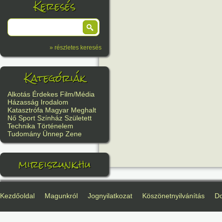
Keresés
» részletes keresés
Kategóriák
Alkotás
Érdekes
Film/Média
Házasság
Irodalom
Katasztrófa
Magyar
Meghalt
Nő
Sport
Színház
Született
Technika
Történelem
Tudomány
Ünnep
Zene
mireiszunk.hu
Kezdőoldal
Magunkról
Jognyilatkozat
Köszönetnyilvánítás
D