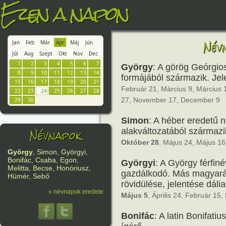
Ezen a napon
Név
Jan
Feb
Már
Ápr
Máj
Jún
Júl
Aug
Szept
Okt
Nov
Dec
1
2
3
4
5
6
7
György
: A görög Geórgios
8
9
10
11
12
13
14
formájából származik. Je
15
16
17
18
19
20
21
Február 21, Március 9, Március 1
22
23
24
25
26
27
28
27, November 17, December 9
29
30
Simon
: A héber eredetű 
Névnapok
alakváltozatából származi
Október 28
, Május 24, Május 16,
György
, Simon, Györgyi,
Bonifác, Csaba, Egon,
Györgyi
: A György férfiné
Melitta, Becse, Honóriusz,
gazdálkodó. Más magyaráz
Hümér, Sebő
rövidülése, jelentése dáli
» névnapok eredete
Május 5
, Április 24, Február 15
Bonifác
: A latin Bonifati