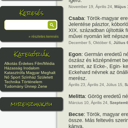
ígérő.
November 19, Április 24,
Május 
Keresés
Csaba
: Török-magyar ere
Jelentése pásztor, kóborl
XIX. században újították 
művei nyomán lett népsze
» részletes keresés
December 5, Október 6,
Július 
Kategóriák
Egon
: Germán eredetű né
ószász és középnémet bec
Alkotás
Érdekes
Film/Média
szerint, az Ecke-, Egin- 
Házasság
Irodalom
Eckehard névnek az önálló
Katasztrófa
Magyar
Meghalt
Nő
Sport
Színház
Született
merész.
Technika
Történelem
Április 23, Április 24, Július 15,
S
Tudomány
Ünnep
Zene
Melitta
: Görög eredetű né
mireiszunk.hu
Március 10, Április 24,
Szeptemb
Becse
: Török, magyar er
össze. Más feltevés szeri
kánya.