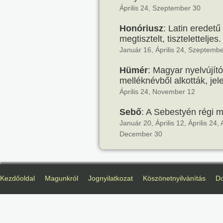
Április 24, Szeptember 30
Honóriusz
: Latin eredetű
megtisztelt, tiszteletteljes.
Január 16, Április 24, Szeptemb
Hümér
: Magyar nyelvújít
melléknévből alkották, je
Április 24, November 12
Sebő
: A Sebestyén régi m
Január 20, Április 12, Április 2
December 30
Kezdőoldal
Magunkról
Jognyilatkozat
Köszönetnyilvánítás
D