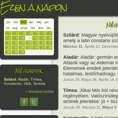
Ezen a napon
Név
Jan
Feb
Már
Ápr
Máj
Jún
Júl
Aug
Szept
Okt
Nov
Dec
1
2
3
4
5
6
7
Szilárd
: Magyar nyelvújít
8
9
10
11
12
13
14
amely a latin constans szób
15
16
17
18
19
20
21
Március 11
, Április 12, Decembe
22
23
24
25
26
27
28
29
30
31
Aladár
: Aladár: germán e
Aldarik vagy az Aldemar 
Névnapok
Elemeinek eredeti jelentés
hatalmas, testőrhadnagy, 
Szilárd
, Aladár, Tímea,
Június 29, Május 26, Április 18,
Konstantin, Ulrik, Terézia
Tímea
: Jókai Mór írói né
» névnapok eredete
regényében. Valószínüleg
aminek jelentése: jó + tisz
Január 20, Március 11,
Május 3