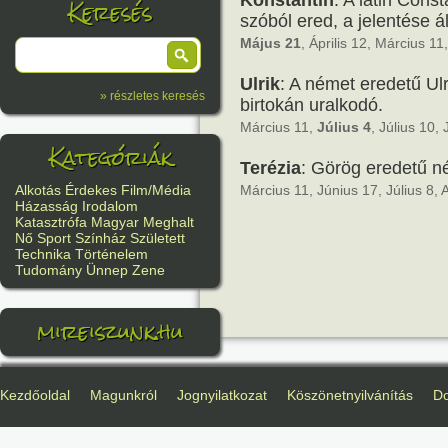
Konstantin
: A latin Cons
Keresés
szóból ered, a jelentése ál
Május 21
, Április 12, Március 11
Ulrik
: A német eredetű Ulr
» részletes keresés
birtokán uralkodó.
Március 11,
Július 4
, Július 10,
Kategóriák
Terézia
: Görög eredetű n
Március 11, Június 17, Július 8,
Alkotás
Érdekes
Film/Média
Házasság
Irodalom
Katasztrófa
Magyar
Meghalt
Nő
Sport
Színház
Született
Technika
Történelem
Tudomány
Ünnep
Zene
mireiszunk.hu
Kezdőoldal
Magunkról
Jognyilatkozat
Köszönetnyilvánítás
D