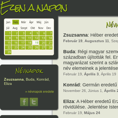
Ezen a napon
Név
Jan
Feb
Már
Ápr
Máj
Jún
Júl
Aug
Szept
Okt
Nov
Dec
1
2
3
4
5
6
7
Zsuzsanna
: Héber eredetű
8
9
10
11
12
13
14
Február 19
,
Augusztus 11
, Sz
15
16
17
18
19
20
21
22
23
24
25
26
27
28
Buda
: Régi magyar szemé
29
században újították fel. E
magyarázat szerint a szl
Névnapok
név elemeinek a jelentése
Február 19,
Április 3
, Április 19
Zsuzsanna
, Buda, Konrád,
Eliza
Konrád
: Germán eredetű 
November 26, Június 1,
Április 
» névnapok eredete
Eliza
: A Héber eredetű E
rövidülése. Jelentése Ist
Február 19,
Május 24