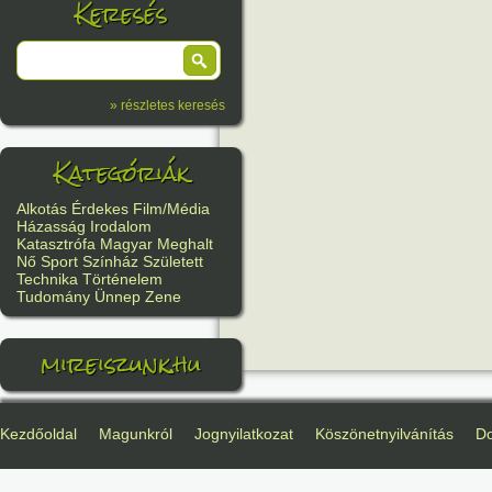
Keresés
» részletes keresés
Kategóriák
Alkotás
Érdekes
Film/Média
Házasság
Irodalom
Katasztrófa
Magyar
Meghalt
Nő
Sport
Színház
Született
Technika
Történelem
Tudomány
Ünnep
Zene
mireiszunk.hu
Kezdőoldal
Magunkról
Jognyilatkozat
Köszönetnyilvánítás
D