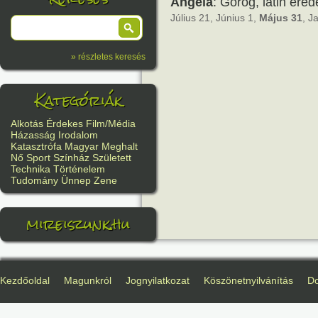
Angéla
: Görög, latin ered
Július 21, Június 1,
Május 31
, J
» részletes keresés
Kategóriák
Alkotás
Érdekes
Film/Média
Házasság
Irodalom
Katasztrófa
Magyar
Meghalt
Nő
Sport
Színház
Született
Technika
Történelem
Tudomány
Ünnep
Zene
mireiszunk.hu
Kezdőoldal
Magunkról
Jognyilatkozat
Köszönetnyilvánítás
D