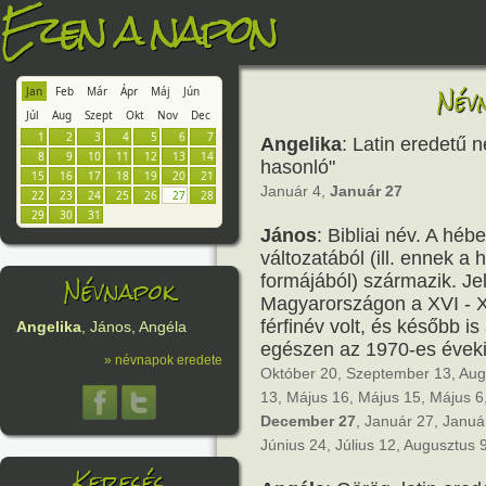
Ezen a napon
Név
Jan
Feb
Már
Ápr
Máj
Jún
Júl
Aug
Szept
Okt
Nov
Dec
1
2
3
4
5
6
7
Angelika
: Latin eredetű n
8
9
10
11
12
13
14
hasonló"
15
16
17
18
19
20
21
Január 4,
Január 27
22
23
24
25
26
27
28
29
30
31
János
: Bibliai név. A h
változatából (ill. ennek 
Névnapok
formájából) származik. J
Magyarországon a XVI - X
férfinév volt, és később is
Angelika
, János, Angéla
egészen az 1970-es éveki
» névnapok eredete
Október 20, Szeptember 13, Aug
13, Május 16, Május 15, Május 6
December 27
, Január 27, Januá
Június 24, Július 12, Augusztus
Keresés