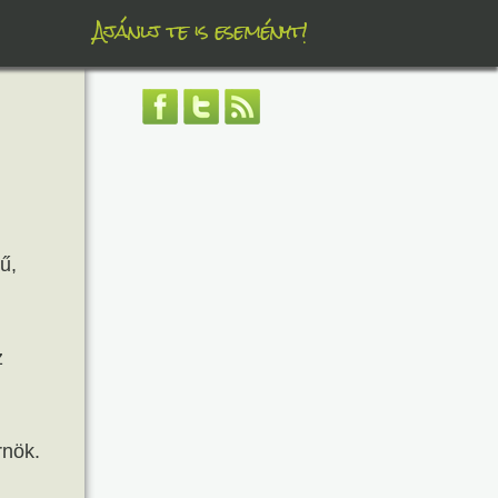
Ajánlj te is eseményt!
ű,
z
rnök.