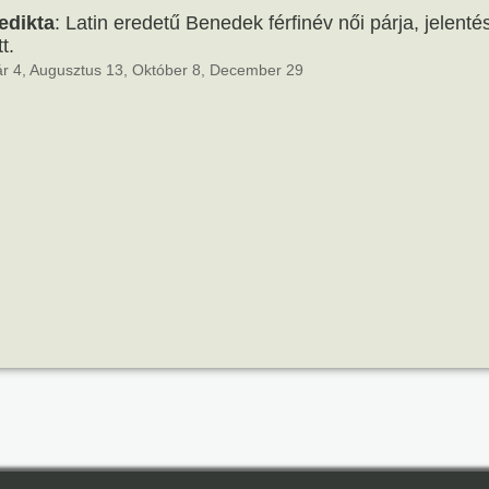
edikta
: Latin eredetű Benedek férfinév női párja, jelenté
t.
r 4, Augusztus 13, Október 8, December 29