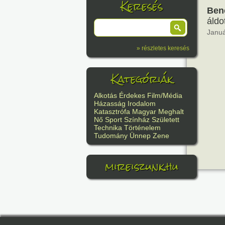
Keresés
Ben
áldot
Januá
» részletes keresés
Kategóriák
Alkotás
Érdekes
Film/Média
Házasság
Irodalom
Katasztrófa
Magyar
Meghalt
Nő
Sport
Színház
Született
Technika
Történelem
Tudomány
Ünnep
Zene
mireiszunk.hu