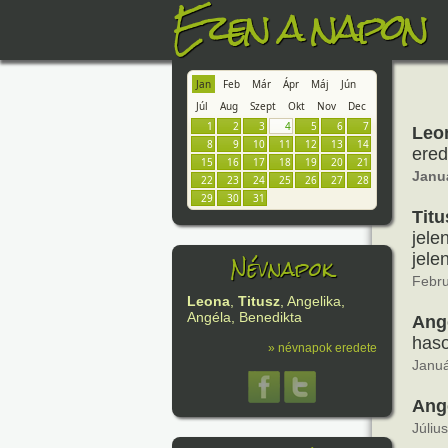
Ezen a napon
Jan
Feb
Már
Ápr
Máj
Jún
Júl
Aug
Szept
Okt
Nov
Dec
1
2
3
4
5
6
7
Leo
8
9
10
11
12
13
14
ered
15
16
17
18
19
20
21
Janu
22
23
24
25
26
27
28
29
30
31
Titu
jele
Névnapok
jelen
Febru
Leona
,
Titusz
, Angelika,
Angéla, Benedikta
Ang
haso
» névnapok eredete
Januá
Ang
Júliu