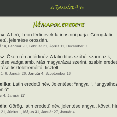
«
Január 4
»
Névnapok eredete
na
: A Leó, Leon férfinevek latinos női párja. Görög-latin
etű, jelentése oroszlán.
ár 4
, Február 20, Február 21, Április 11, December 9
sz
: Ókori római férfinév. A latin titus szóból származik,
ntése vadgalamb. Más magyarázat szerint, szabin eredet
tése tiszteletreméltó, tisztelt.
ár 6, Január 26,
Január 4
, Szeptember 16
elika
: Latin eredetű név. Jelentése: "angyali", "angyalho
nló"
r 4,
Január 27
éla
: Görög, latin eredetű név, jelentése angyal, követ, hí
s 21, Június 1,
Május 31
, Január 27, Január 4