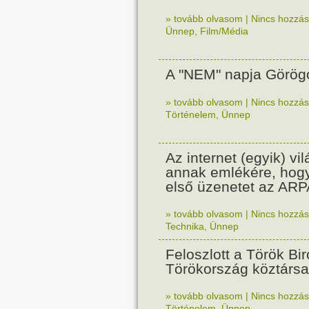
» tovább olvasom
|
Nincs hozzász
Ünnep
,
Film/Média
A "NEM" napja Görög
» tovább olvasom
|
Nincs hozzász
Történelem
,
Ünnep
Az internet (egyik) vi
annak emlékére, hogy
első üzenetet az AR
» tovább olvasom
|
Nincs hozzász
Technika
,
Ünnep
Feloszlott a Török Bi
Törökország köztársas
» tovább olvasom
|
Nincs hozzász
Történelem
,
Ünnep