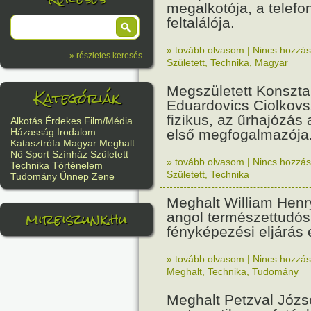
megalkotója, a telef
feltalálója.
» tovább olvasom
|
Nincs hozzász
» részletes keresés
Született
,
Technika
,
Magyar
Megszületett Konszta
Kategóriák
Eduardovics Ciolkovs
fizikus, az űrhajózás
Alkotás
Érdekes
Film/Média
első megfogalmazója
Házasság
Irodalom
Katasztrófa
Magyar
Meghalt
Nő
Sport
Színház
Született
» tovább olvasom
|
Nincs hozzász
Technika
Történelem
Született
,
Technika
Tudomány
Ünnep
Zene
Meghalt William Henr
mireiszunk.hu
angol természettudós
fényképezési eljárás e
» tovább olvasom
|
Nincs hozzász
Meghalt
,
Technika
,
Tudomány
Meghalt Petzval Józs