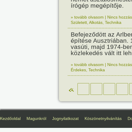
írógép megépítője.
» tovább olvasom
|
Nincs hozzász
Született
,
Alkotás
,
Technika
Befejeződött az Arlbe
építése Ausztriában.
vasúti, majd 1974-ben
közlekedés vált itt le
» tovább olvasom
|
Nincs hozzász
Érdekes
,
Technika
«
Kezdőoldal
Magunkról
Jognyilatkozat
Köszönetnyilvánítás
D