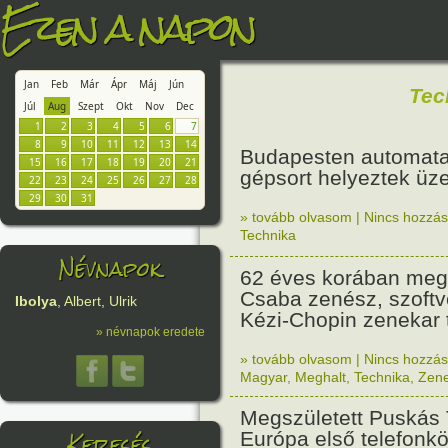
Ezen a napon
Jan
Feb
Már
Ápr
Máj
Jún
Tec
Júl
Aug
Szept
Okt
Nov
Dec
1
2
3
4
5
6
7
8
9
10
11
12
13
14
Budapesten automata 
15
16
17
18
19
20
21
gépsort helyeztek üz
22
23
24
25
26
27
28
29
30
31
» tovább olvasom
|
Nincs hozzász
Technika
Névnapok
62 éves korában meg
Csaba zenész, szoftve
Ibolya
, Albert, Ulrik
Kézi-Chopin zenekar 
» névnapok eredete
» tovább olvasom
|
Nincs hozzász
Magyar
,
Meghalt
,
Technika
,
Zen
Megszületett Puskás 
Keresés
Európa első telefonk