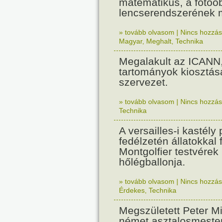
matematikus, a fotóob
lencserendszerének 
» tovább olvasom
|
Nincs hozzász
Magyar
,
Meghalt
,
Technika
Megalakult az ICANN
tartományok kiosztásá
szervezet.
» tovább olvasom
|
Nincs hozzász
Technika
A versailles-i kastély
fedélzetén állatokkal f
Montgolfier testvérek
hőlégballonja.
» tovább olvasom
|
Nincs hozzász
Érdekes
,
Technika
Megszületett Peter Mi
német asztalosmester