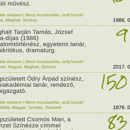
áló művész.
ább olvasom
|
Nincs hozzászólás, szólj hozzá!
1986. 0
ar
,
Meghalt
,
Színház
9
halt Tarján Tamás, József
la-díjas (1986)
dalomtörténész, egyetemi tanár,
nikritikus, dramaturg.
ább olvasom
|
Nincs hozzászólás, szólj hozzá!
2017. 0
lom
,
Magyar
,
Meghalt
,
Színház
150
született Ódry Árpád színész,
niakadémiai tanár, rendező,
nigazgató.
ább olvasom
|
Nincs hozzászólás, szólj hozzá!
1876. 0
Média
,
Magyar
,
Színház
,
Született
83
született Csomós Mari, a
zet Színésze címmel