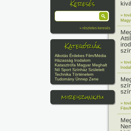
Keresés
kiv
» tov
Magy
» részletes keresés
Meg
Atti
Kategóriák
iro
szí
Alkotás
Érdekes
Film/Média
Házasság
Irodalom
» tov
Katasztrófa
Magyar
Meghalt
Iroda
Nő
Sport
Színház
Született
Technika
Történelem
Meg
Tudomány
Ünnep
Zene
szí
szí
mireiszunk.hu
» tov
Film/
Meg
Nem