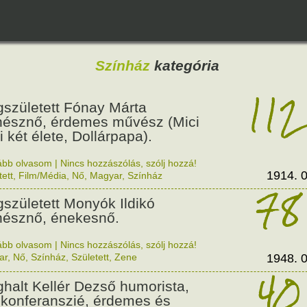
Színház
kategória
112
született Fónay Márta
nésznő, érdemes művész (Mici
i két élete, Dollárpapa).
ább olvasom
|
Nincs hozzászólás, szólj hozzá!
1914. 0
tett
,
Film/Média
,
Nő
,
Magyar
,
Színház
78
született Monyók Ildikó
nésznő, énekesnő.
ább olvasom
|
Nincs hozzászólás, szólj hozzá!
ar
,
Nő
,
Színház
,
Született
,
Zene
1948. 0
40
halt Kellér Dezső humorista,
, konferanszié, érdemes és