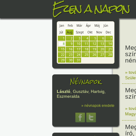
Ezen a napon
Jan
Feb
Már
Ápr
Máj
Jún
Júl
Aug
Szept
Okt
Nov
Dec
1
2
3
4
5
6
7
8
9
10
11
12
13
14
Meg
15
16
17
18
19
20
21
szí
22
23
24
25
26
27
28
nén
29
30
31
» tov
Névnapok
Szüle
Meg
László
, Gusztáv, Hartvig,
szí
Eszmeralda
» névnapok eredete
» tov
Magy
Meg
író