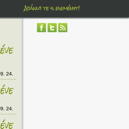
Ajánlj te is eseményt!
éve
9. 24.
éve
9. 24.
éve