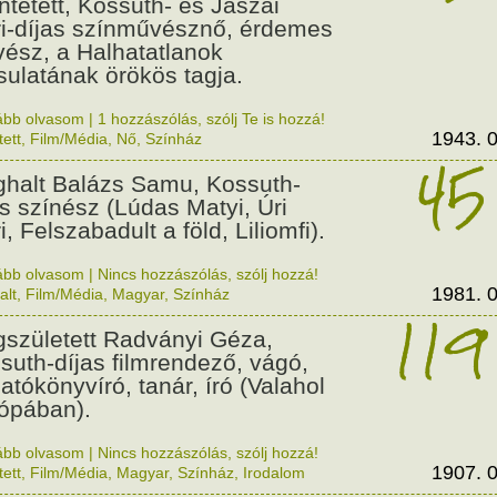
üntetett, Kossuth- és Jászai
i-díjas színművésznő, érdemes
ész, a Halhatatlanok
sulatának örökös tagja.
ább olvasom
|
1 hozzászólás, szólj Te is hozzá!
1943. 0
tett
,
Film/Média
,
Nő
,
Színház
45
halt Balázs Samu, Kossuth-
as színész (Lúdas Matyi, Úri
, Felszabadult a föld, Liliomfi).
ább olvasom
|
Nincs hozzászólás, szólj hozzá!
1981. 0
alt
,
Film/Média
,
Magyar
,
Színház
119
született Radványi Géza,
suth-díjas filmrendező, vágó,
gatókönyvíró, tanár, író (Valahol
ópában).
ább olvasom
|
Nincs hozzászólás, szólj hozzá!
1907. 0
tett
,
Film/Média
,
Magyar
,
Színház
,
Irodalom