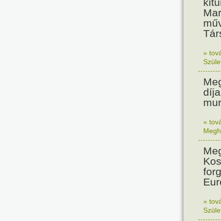
kit
Mar
műv
Tár
» tov
Szüle
Meg
díj
muri
» tov
Megh
Meg
Kos
for
Eur
» tov
Szüle