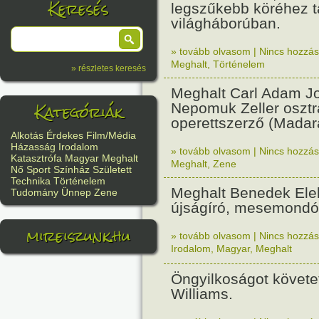
Keresés
legszűkebb köréhez tar
világháborúban.
» tovább olvasom
|
Nincs hozzász
Meghalt
,
Történelem
» részletes keresés
Meghalt Carl Adam J
Kategóriák
Nepomuk Zeller osztr
operettszerző (Madar
Alkotás
Érdekes
Film/Média
Házasság
Irodalom
» tovább olvasom
|
Nincs hozzász
Katasztrófa
Magyar
Meghalt
Meghalt
,
Zene
Nő
Sport
Színház
Született
Technika
Történelem
Meghalt Benedek Elek
Tudomány
Ünnep
Zene
újságíró, mesemondó
mireiszunk.hu
» tovább olvasom
|
Nincs hozzász
Irodalom
,
Magyar
,
Meghalt
Öngyilkoságot követet
Williams.