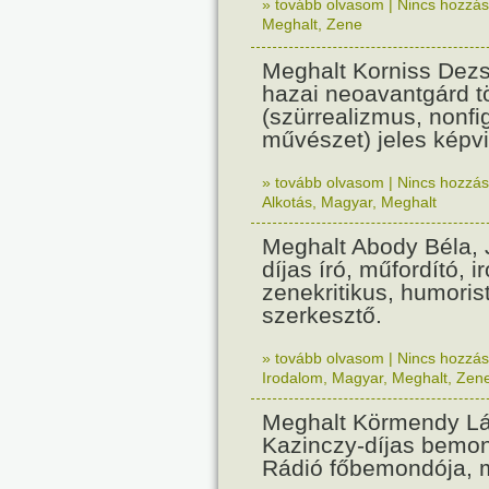
» tovább olvasom
|
Nincs hozzász
Meghalt
,
Zene
Meghalt Korniss Dezs
hazai neoavantgárd t
(szürrealizmus, nonfi
művészet) jeles képvi
» tovább olvasom
|
Nincs hozzász
Alkotás
,
Magyar
,
Meghalt
Meghalt Abody Béla, J
díjas író, műfordító, i
zenekritikus, humoris
szerkesztő.
» tovább olvasom
|
Nincs hozzász
Irodalom
,
Magyar
,
Meghalt
,
Zen
Meghalt Körmendy Lá
Kazinczy-díjas bemo
Rádió főbemondója, 