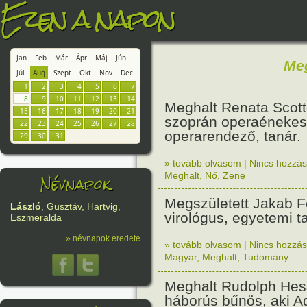
Ezen a napon
Jan
Feb
Már
Ápr
Máj
Jún
Me
Júl
Aug
Szept
Okt
Nov
Dec
1
2
3
4
5
6
7
8
9
10
11
12
13
14
Meghalt Renata Scott
15
16
17
18
19
20
21
szoprán operaénekes
22
23
24
25
26
27
28
operarendező, tanár.
29
30
31
» tovább olvasom
|
Nincs hozzász
Névnapok
Meghalt
,
Nő
,
Zene
Megszületett Jakab F
László
, Gusztáv, Hartvig,
virológus, egyetemi t
Eszmeralda
» névnapok eredete
» tovább olvasom
|
Nincs hozzász
Magyar
,
Meghalt
,
Tudomány
Meghalt Rudolph Hess
háborús bűnös, aki Ado