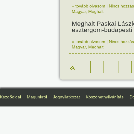
» tovább olvasom
|
Nincs hozzász
Magyar
,
Meghalt
Meghalt Paskai Lászl
esztergom-budapesti 
» tovább olvasom
|
Nincs hozzász
Magyar
,
Meghalt
«
Kezdőoldal
Magunkról
Jognyilatkozat
Köszönetnyilvánítás
D