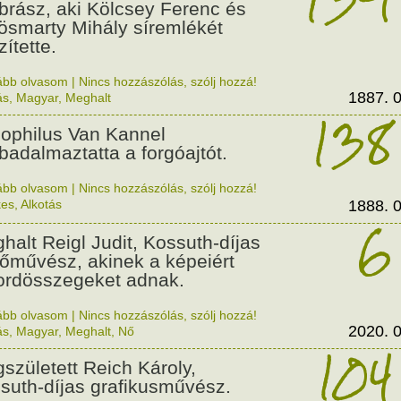
brász, aki Kölcsey Ferenc és
ösmarty Mihály síremlékét
ítette.
ább olvasom
|
Nincs hozzászólás, szólj hozzá!
1887. 0
ás
,
Magyar
,
Meghalt
138
ophilus Van Kannel
badalmaztatta a forgóajtót.
ább olvasom
|
Nincs hozzászólás, szólj hozzá!
kes
,
Alkotás
1888. 0
6
halt Reigl Judit, Kossuth-díjas
tőművész, akinek a képeiért
ordösszegeket adnak.
ább olvasom
|
Nincs hozzászólás, szólj hozzá!
2020. 0
ás
,
Magyar
,
Meghalt
,
Nő
104
született Reich Károly,
suth-díjas grafikusművész.