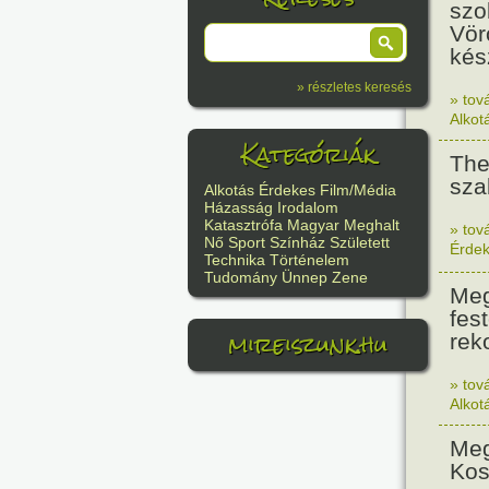
szo
Vör
kész
» részletes keresés
» tov
Alkot
Kategóriák
The
sza
Alkotás
Érdekes
Film/Média
Házasság
Irodalom
Katasztrófa
Magyar
Meghalt
» tov
Nő
Sport
Színház
Született
Érde
Technika
Történelem
Tudomány
Ünnep
Zene
Meg
fes
mireiszunk.hu
rek
» tov
Alkot
Meg
Kos