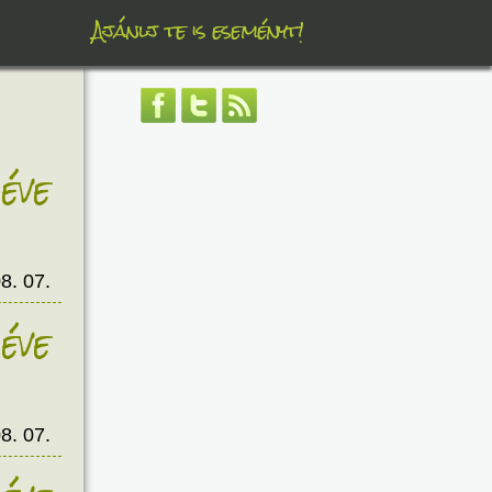
Ajánlj te is eseményt!
éve
8. 07.
éve
8. 07.