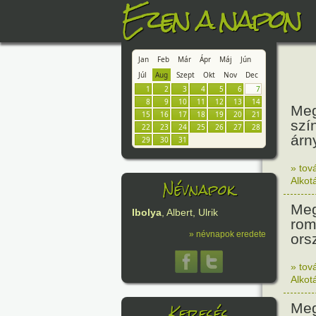
Ezen a napon
Jan
Feb
Már
Ápr
Máj
Jún
Júl
Aug
Szept
Okt
Nov
Dec
1
2
3
4
5
6
7
8
9
10
11
12
13
14
Meg
15
16
17
18
19
20
21
szí
22
23
24
25
26
27
28
árn
29
30
31
» tov
Névnapok
Alkot
Meg
Ibolya
, Albert, Ulrik
rom
» névnapok eredete
ors
» tov
Alkot
Keresés
Meg