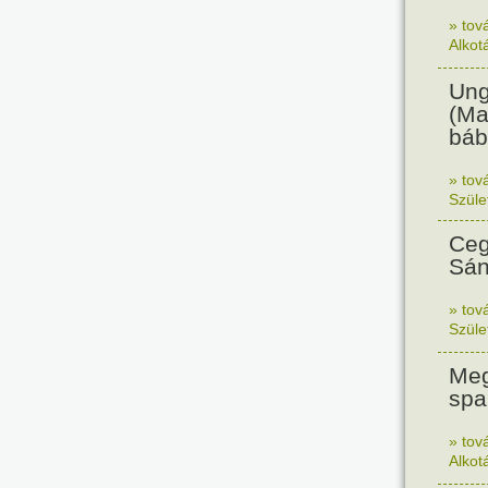
» tov
Alkot
Ung
(Ma
báb
» tov
Szüle
Ceg
Sán
» tov
Szüle
Meg
spa
» tov
Alkot