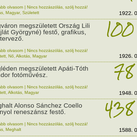
ább olvasom
|
Nincs hozzászólás, szólj hozzá!
ás
,
Magyar
,
Született
1922. 0
100
váron megszületett Ország Lili
jlát Györgyné) festő, grafikus,
tervező.
ább olvasom
|
Nincs hozzászólás, szólj hozzá!
1926. 0
tett
,
Nő
,
Alkotás
,
Magyar
78
léden megszületett Apáti-Tóth
dor fotóművész.
ább olvasom
|
Nincs hozzászólás, szólj hozzá!
tett
,
Alkotás
,
Magyar
1948. 0
438
halt Alonso Sánchez Coello
nyol reneszánsz festő.
ább olvasom
|
Nincs hozzászólás, szólj hozzá!
ás
,
Meghalt
1588. 0