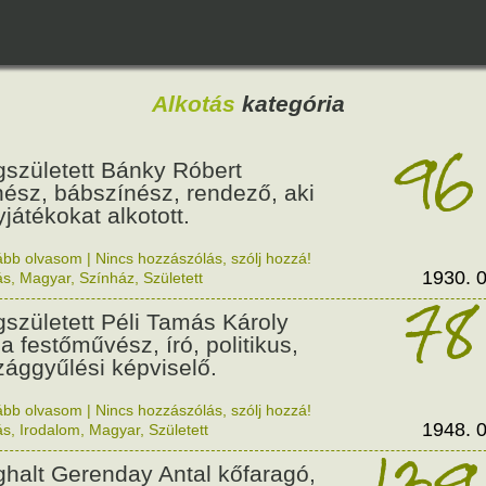
Alkotás
kategória
96
született Bánky Róbert
nész, bábszínész, rendező, aki
yjátékokat alkotott.
ább olvasom
|
Nincs hozzászólás, szólj hozzá!
1930. 0
ás
,
Magyar
,
Színház
,
Született
78
született Péli Tamás Károly
a festőművész, író, politikus,
zággyűlési képviselő.
ább olvasom
|
Nincs hozzászólás, szólj hozzá!
1948. 0
ás
,
Irodalom
,
Magyar
,
Született
139
halt Gerenday Antal kőfaragó,