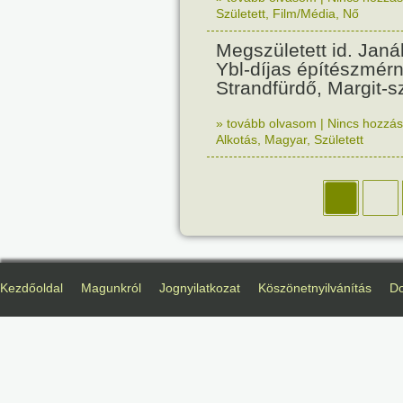
Született
,
Film/Média
,
Nő
Megszületett id. Janá
Ybl-díjas építészmérn
Strandfürdő, Margit-sz
» tovább olvasom
|
Nincs hozzász
Alkotás
,
Magyar
,
Született
Kezdőoldal
Magunkról
Jognyilatkozat
Köszönetnyilvánítás
D