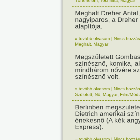
Történelem
,
Technika
,
Magyar
Meghalt Dreher Antal,
nagyiparos, a Dreher
alapítója.
» tovább olvasom
|
Nincs hozzász
Meghalt
,
Magyar
Megszületett Gombas
színésznő, komika, a
mindhárom nővére sz
színésznő volt.
» tovább olvasom
|
Nincs hozzász
Született
,
Nő
,
Magyar
,
Film/Médi
Berlinben megszülete
Dietrich amerikai szí
énekesnő (A kék ang
Express).
» tovább olvasom
|
Nincs hozzász