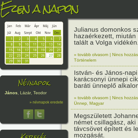
Ezen a napon
Jan
Feb
Már
Ápr
Máj
Jún
Julianus domonkos s
Júl
Aug
Szept
Okt
Nov
Dec
hazaérkezett, miután
1
2
3
4
5
6
7
talált a Volga vidékén
8
9
10
11
12
13
14
15
16
17
18
19
20
21
» tovább olvasom
|
Nincs hozzász
22
23
24
25
26
27
28
Történelem
29
30
31
István- és János-nap
karácsonyi ünnepi cik
Névnapok
baráti ünneplő alkalo
János
, Lázár, Teodor
» tovább olvasom
|
Nincs hozzász
» névnapok eredete
Ünnep
,
Magyar
Megszületett Johanne
német csillagász, aki 
távcsövet épített és l
Keresés
mozgását.