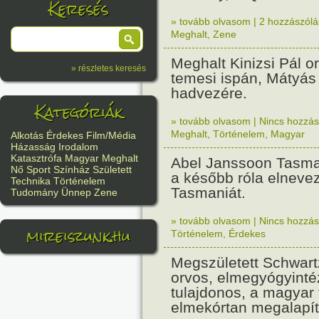
Keresés
» tovább olvasom
|
2 hozzászólás
Meghalt
,
Zene
Meghalt Kinizsi Pál o
» részletes keresés
temesi ispán, Mátyás 
hadvezére.
Kategóriák
» tovább olvasom
|
Nincs hozzász
Meghalt
,
Történelem
,
Magyar
Alkotás
Érdekes
Film/Média
Házasság
Irodalom
Katasztrófa
Magyar
Meghalt
Abel Janssoon Tasma
Nő
Sport
Színház
Született
a később róla elnevez
Technika
Történelem
Tasmaniát.
Tudomány
Ünnep
Zene
» tovább olvasom
|
Nincs hozzász
mireiszunk.hu
Történelem
,
Érdekes
Megszületett Schwart
orvos, elmegyógyinté
tulajdonos, a magya
elmekórtan megalapít