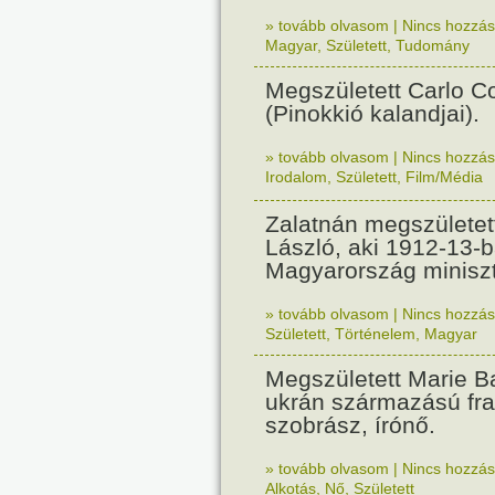
» tovább olvasom
|
Nincs hozzász
Magyar
,
Született
,
Tudomány
Megszületett Carlo Col
(Pinokkió kalandjai).
» tovább olvasom
|
Nincs hozzász
Irodalom
,
Született
,
Film/Média
Zalatnán megszületet
László, aki 1912-13-
Magyarország miniszt
» tovább olvasom
|
Nincs hozzász
Született
,
Történelem
,
Magyar
Megszületett Marie Ba
ukrán származású fra
szobrász, írónő.
» tovább olvasom
|
Nincs hozzász
Alkotás
,
Nő
,
Született