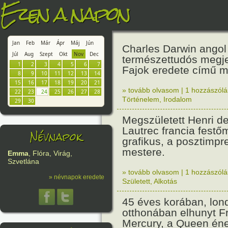
Ezen a napon
Jan
Feb
Már
Ápr
Máj
Jún
Charles Darwin angol
Júl
Aug
Szept
Okt
Nov
Dec
természettudós megje
1
2
3
4
5
6
7
Fajok eredete című m
8
9
10
11
12
13
14
15
16
17
18
19
20
21
» tovább olvasom
|
1 hozzászólás
22
23
24
25
26
27
28
Történelem
,
Irodalom
29
30
Megszületett Henri d
Lautrec francia festő
Névnapok
grafikus, a posztimp
mestere.
Emma
, Flóra, Virág,
Szvetlána
» tovább olvasom
|
1 hozzászólás
» névnapok eredete
Született
,
Alkotás
45 éves korában, lon
otthonában elhunyt F
Mercury, a Queen én