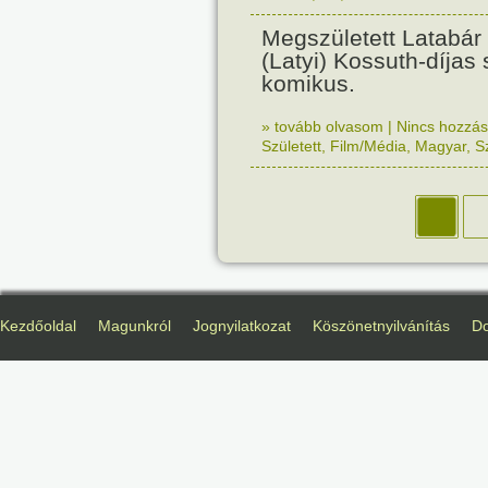
Megszületett Latabá
(Latyi) Kossuth-díjas
komikus.
» tovább olvasom
|
Nincs hozzász
Született
,
Film/Média
,
Magyar
,
S
Kezdőoldal
Magunkról
Jognyilatkozat
Köszönetnyilvánítás
D