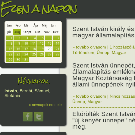
Ezen a napon
Jan
Feb
Már
Ápr
Máj
Jún
Szent István király é
Júl
Aug
Szept
Okt
Nov
Dec
magyar államalapítá
1
2
3
4
5
6
7
8
9
10
11
12
13
14
» tovább olvasom
|
1 hozzászólás
15
16
17
18
19
20
21
Történelem
,
Ünnep
,
Magyar
22
23
24
25
26
27
28
29
30
31
Szent István ünnepét
államalapítás emlékn
Magyar Köztársaság h
Névnapok
állami ünnepének nyil
István
, Bernát, Sámuel,
Stefánia
» tovább olvasom
|
Nincs hozzász
Ünnep
,
Magyar
» névnapok eredete
Eltörölték Szent Istv
"új kenyér ünnepe" né
meg.