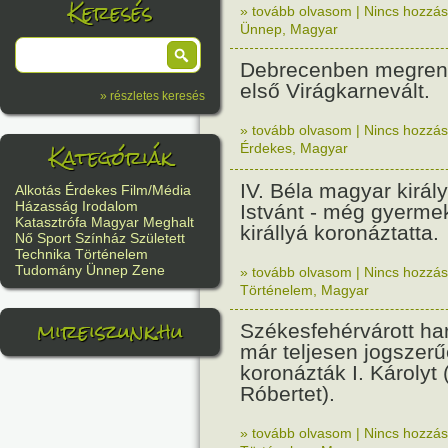
Keresés
» tovább olvasom
|
Nincs hozzász
Ünnep
,
Magyar
Debrecenben megren
első Virágkarnevált.
» részletes keresés
» tovább olvasom
|
Nincs hozzász
Kategóriák
Érdekes
,
Magyar
IV. Béla magyar király 
Alkotás
Érdekes
Film/Média
Házasság
Irodalom
Istvánt - még gyerme
Katasztrófa
Magyar
Meghalt
királlyá koronáztatta.
Nő
Sport
Színház
Született
Technika
Történelem
Tudomány
Ünnep
Zene
» tovább olvasom
|
Nincs hozzász
Történelem
,
Magyar
mireiszunk.hu
Székesfehérvárott ha
már teljesen jogszerűe
koronázták I. Károlyt 
Róbertet).
» tovább olvasom
|
Nincs hozzász