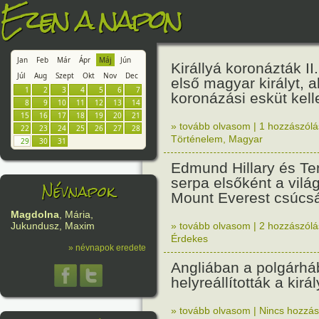
Ezen a napon
Jan
Feb
Már
Ápr
Máj
Jún
Királlyá koronázták II
Júl
Aug
Szept
Okt
Nov
Dec
első magyar királyt, 
1
2
3
4
5
6
7
koronázási esküt kelle
8
9
10
11
12
13
14
15
16
17
18
19
20
21
» tovább olvasom
|
1 hozzászólás
22
23
24
25
26
27
28
Történelem
,
Magyar
29
30
31
Edmund Hillary és Te
serpa elsőként a világ
Névnapok
Mount Everest csúcsá
Magdolna
, Mária,
» tovább olvasom
|
2 hozzászólás
Jukundusz, Maxim
Érdekes
» névnapok eredete
Angliában a polgárhá
helyreállították a kirá
» tovább olvasom
|
Nincs hozzász