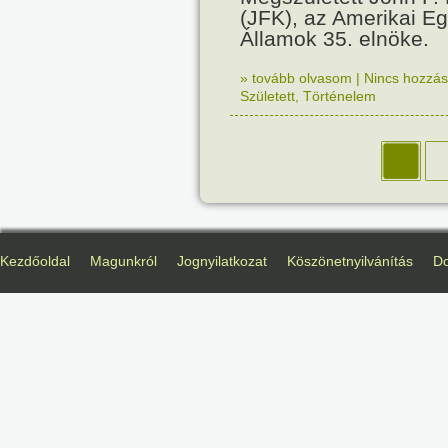
(JFK), az Amerikai Eg
Államok 35. elnöke.
» tovább olvasom
|
Nincs hozzász
Született
,
Történelem
Kezdőoldal
Magunkról
Jognyilatkozat
Köszönetnyilvánítás
D