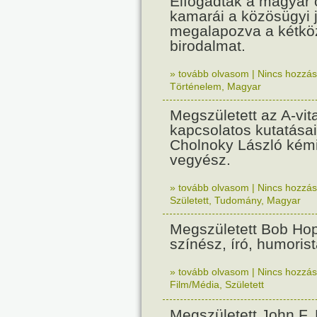
Elfogadták a magyar 
kamarái a közösügyi j
megalapozva a kétkö
birodalmat.
» tovább olvasom
|
Nincs hozzász
Történelem
,
Magyar
Megszületett az A-vit
kapcsolatos kutatásai
Cholnoky László kém
vegyész.
» tovább olvasom
|
Nincs hozzász
Született
,
Tudomány
,
Magyar
Megszületett Bob Hop
színész, író, humorist
» tovább olvasom
|
Nincs hozzász
Film/Média
,
Született
Megszületett John F.